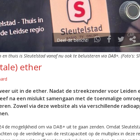
Deel dit bericht!
o en thuis is Sleutelstad vanaf nu ook te beluisteren via DAB+. (Foto's: S
tale) ether
aard
eer uit in de ether. Nadat de streekzender voor Leiden 
leef na een mislukt samengaan met de toenmalige omroep
eren. Zowel via deze website als via verschillende radioa
men.
24 de mogelijkheid om via DAB+ uit te gaan zenden. Omdat Sleutelst
en op de verdeling van de restcapaciteit op de multiplex in deze re