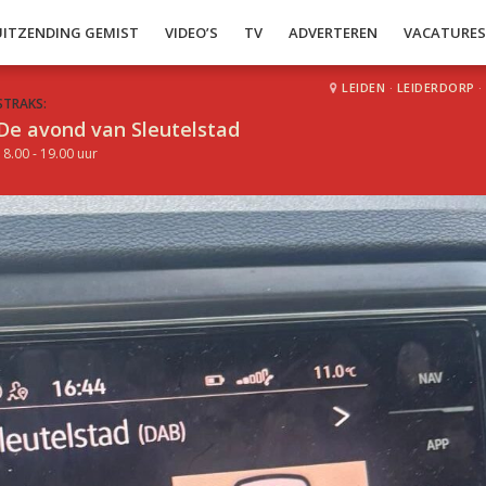
UITZENDING GEMIST
VIDEO’S
TV
ADVERTEREN
VACATURE
LEIDEN
·
LEIDERDORP
·
STRAKS:
De avond van Sleutelstad
18.00 - 19.00 uur