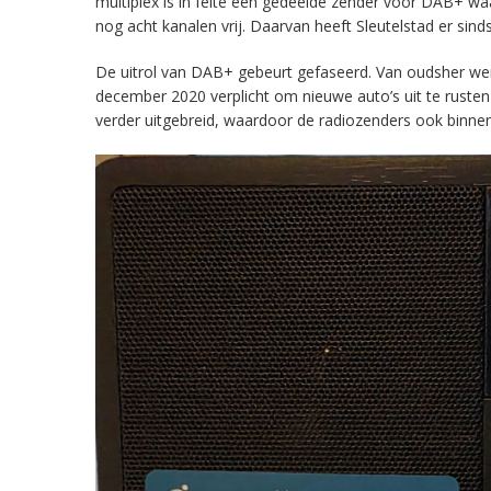
multiplex is in feite een gedeelde zender voor DAB+ w
nog acht kanalen vrij. Daarvan heeft Sleutelstad er sind
De uitrol van DAB+ gebeurt gefaseerd. Van oudsher werd 
december 2020 verplicht om nieuwe auto’s uit te rust
verder uitgebreid, waardoor de radiozenders ook binnens