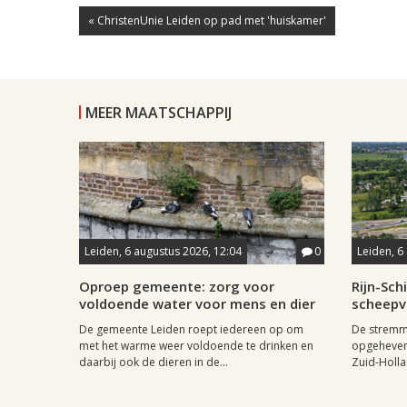
« ChristenUnie Leiden op pad met 'huiskamer'
MEER MAATSCHAPPIJ
Leiden, 6 augustus 2026, 12:04
0
Leiden, 6
Oproep gemeente: zorg voor
Rijn-Sc
voldoende water voor mens en dier
scheepv
De gemeente Leiden roept iedereen op om
De stremmi
met het warme weer voldoende te drinken en
opgeheven
daarbij ook de dieren in de...
Zuid-Holla