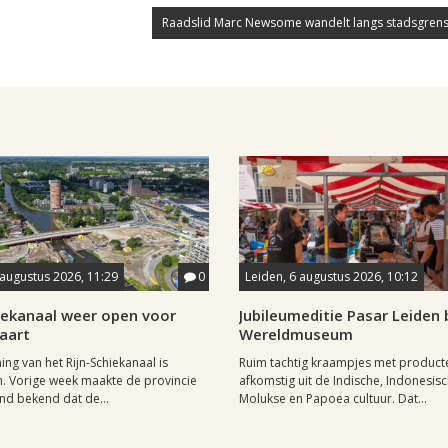
Raadslid Marc Newsome wandelt langs stadsgrens
 augustus 2026, 11:29
0
Leiden, 6 augustus 2026, 10:12
hiekanaal weer open voor
Jubileumeditie Pasar Leiden b
aart
Wereldmuseum
ng van het Rijn-Schiekanaal is
Ruim tachtig kraampjes met product
. Vorige week maakte de provincie
afkomstig uit de Indische, Indonesisc
nd bekend dat de...
Molukse en Papoea cultuur. Dat...