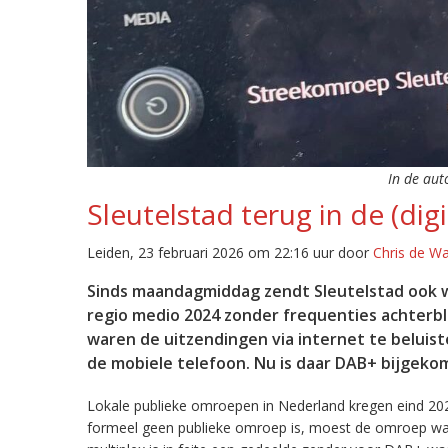
In de aut
Sleutelstad terug in de (digi
Leiden, 23 februari 2026 om 22:16 uur door
Chris de W
Sinds maandagmiddag zendt Sleutelstad ook w
regio medio 2024 zonder frequenties achterb
waren de uitzendingen via internet te beluist
de mobiele telefoon. Nu is daar DAB+ bijgeko
Lokale publieke omroepen in Nederland kregen eind 20
formeel geen publieke omroep is, moest de omroep wacht