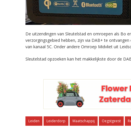
De uitzendingen van Sleutelstad en omroepen als Bo en 
verzorgingsgebied hebben, zijn via DAB+ te ontvangen
van kanaal 5C. Onder andere Omroep Midvliet uit Leids
Sleutelstad opzoeken kan het makkelijkste door de DAB
Leiden
Leiderdorp
Maatschappij
Oegstgeest
R