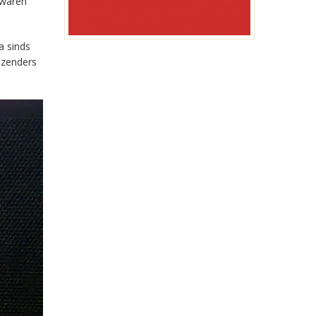
 waren
a sinds
-zenders