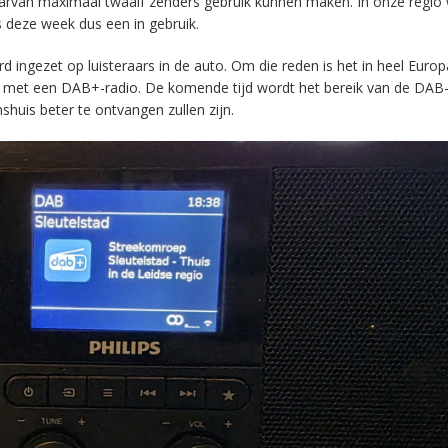
aarvan maximaal twaalf zenders gebruik kunnen maken. In onze regio
s deze week dus een in gebruik.
ingezet op luisteraars in de auto. Om die reden is het in heel Europ
en met een DAB+-radio. De komende tijd wordt het bereik van de DAB
huis beter te ontvangen zullen zijn.