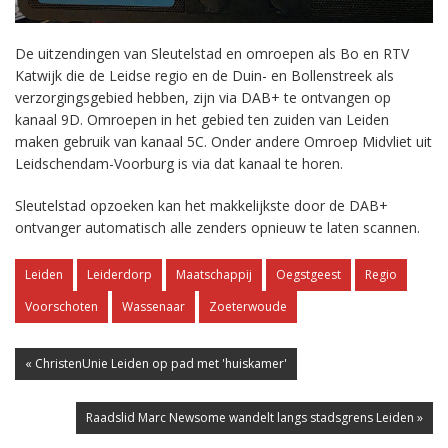
De uitzendingen van Sleutelstad en omroepen als Bo en RTV
Katwijk die de Leidse regio en de Duin- en Bollenstreek als
verzorgingsgebied hebben, zijn via DAB+ te ontvangen op
kanaal 9D. Omroepen in het gebied ten zuiden van Leiden
maken gebruik van kanaal 5C. Onder andere Omroep Midvliet uit
Leidschendam-Voorburg is via dat kanaal te horen.
Sleutelstad opzoeken kan het makkelijkste door de DAB+
ontvanger automatisch alle zenders opnieuw te laten scannen.
Leiden
Leiderdorp
Maatschappij
Oegstgeest
Regio
Voorschoten
Wassenaar
Zoeterwoude
« ChristenUnie Leiden op pad met 'huiskamer'
Raadslid Marc Newsome wandelt langs stadsgrens Leiden »