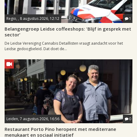
Regio, , 8 augustus 2026, 12:12
1
Belangengroep Leidse coffeeshops: 'Blijf in gesprek met
sector'
De Leidse Vereniging Cannabis Detaillisten vraagt aandacht voor het
Leidse gedoogbeleid. Dat doet de...
Leiden, 7 augustus 2026, 16:56
0
Restaurant Porto Pino heropent met mediterrane
menukaart en sociaal initiatief