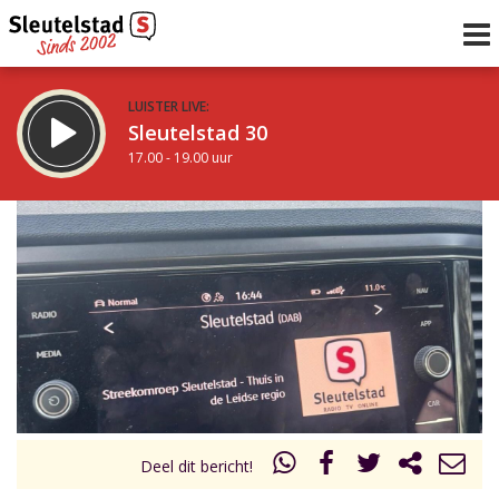
LUISTER LIVE:
Sleutelstad 30
17.00 - 19.00 uur
STRAKS:
De avond van Sleutelstad
19.00 - 0.00 uur
uur 1 van 0
Vorig uur
Volgend uur
Inklappen
Deel dit bericht!