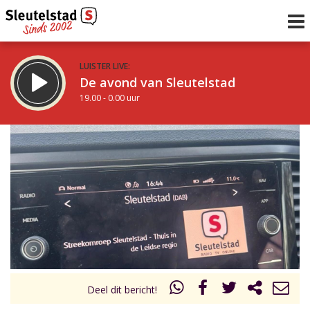
LUISTER LIVE:
De avond van Sleutelstad
19.00 - 0.00 uur
STRAKS:
De nacht van Sleutelstad
0.00 - 6.00 uur
uur 1 van 0
Vorig uur
Volgend uur
Inklappen
Deel dit bericht!