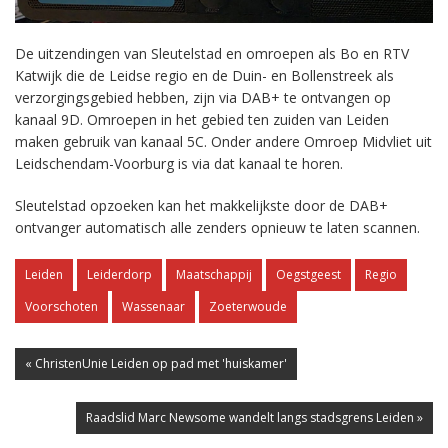
De uitzendingen van Sleutelstad en omroepen als Bo en RTV
Katwijk die de Leidse regio en de Duin- en Bollenstreek als
verzorgingsgebied hebben, zijn via DAB+ te ontvangen op
kanaal 9D. Omroepen in het gebied ten zuiden van Leiden
maken gebruik van kanaal 5C. Onder andere Omroep Midvliet uit
Leidschendam-Voorburg is via dat kanaal te horen.
Sleutelstad opzoeken kan het makkelijkste door de DAB+
ontvanger automatisch alle zenders opnieuw te laten scannen.
Leiden
Leiderdorp
Maatschappij
Oegstgeest
Regio
Voorschoten
Wassenaar
Zoeterwoude
« ChristenUnie Leiden op pad met 'huiskamer'
Raadslid Marc Newsome wandelt langs stadsgrens Leiden »