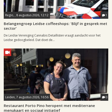
Regio, , 8 augustus 2026, 12:12
1
Belangengroep Leidse coffeeshops: 'Blijf in gesprek met
sector'
De Leidse Vereniging Cannabis Detaillisten vraagt aandacht voor het
Leidse gedoogbeleid. Dat doet de...
Leiden, 7 augustus 2026, 16:56
0
Restaurant Porto Pino heropent met mediterrane
menukaart en sociaal initiatief