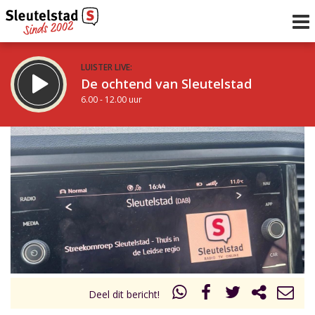
LUISTER LIVE:
De ochtend van Sleutelstad
6.00 - 12.00 uur
STRAKS:
De middag van Sleutelstad
12.00 - 19.00 uur
uur 1 van 0
Vorig uur
Volgend uur
Inklappen
Deel dit bericht!