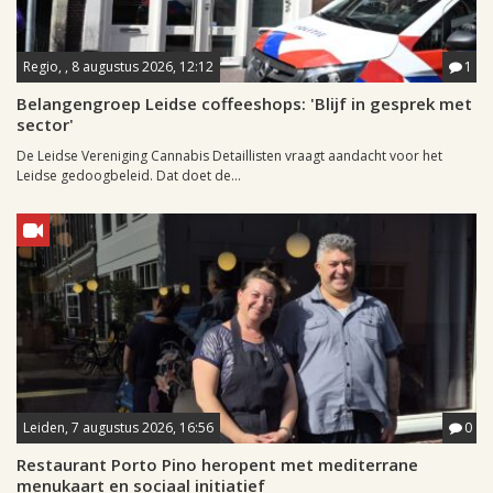
Regio, , 8 augustus 2026, 12:12
1
Belangengroep Leidse coffeeshops: 'Blijf in gesprek met
sector'
De Leidse Vereniging Cannabis Detaillisten vraagt aandacht voor het
Leidse gedoogbeleid. Dat doet de...
Leiden, 7 augustus 2026, 16:56
0
Restaurant Porto Pino heropent met mediterrane
menukaart en sociaal initiatief