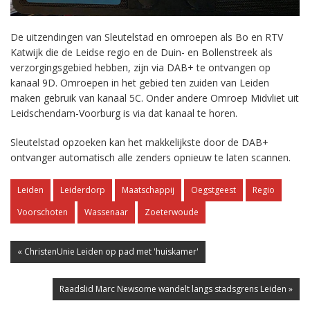
De uitzendingen van Sleutelstad en omroepen als Bo en RTV
Katwijk die de Leidse regio en de Duin- en Bollenstreek als
verzorgingsgebied hebben, zijn via DAB+ te ontvangen op
kanaal 9D. Omroepen in het gebied ten zuiden van Leiden
maken gebruik van kanaal 5C. Onder andere Omroep Midvliet uit
Leidschendam-Voorburg is via dat kanaal te horen.
Sleutelstad opzoeken kan het makkelijkste door de DAB+
ontvanger automatisch alle zenders opnieuw te laten scannen.
Leiden
Leiderdorp
Maatschappij
Oegstgeest
Regio
Voorschoten
Wassenaar
Zoeterwoude
« ChristenUnie Leiden op pad met 'huiskamer'
Raadslid Marc Newsome wandelt langs stadsgrens Leiden »