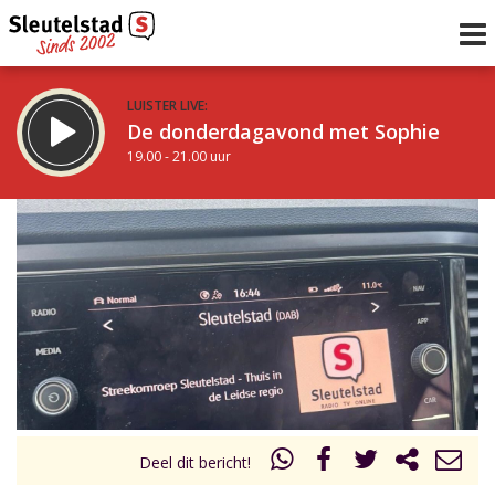
LUISTER LIVE:
De donderdagavond met Sophie
19.00 - 21.00 uur
STRAKS:
De avond van Sleutelstad
21.00 - 0.00 uur
uur 1 van 0
Vorig uur
Volgend uur
Inklappen
Deel dit bericht!