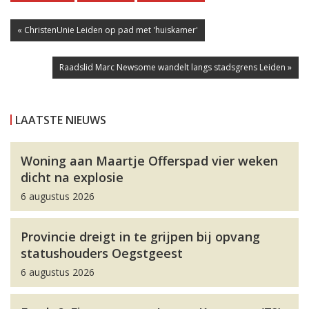
« ChristenUnie Leiden op pad met 'huiskamer'
Raadslid Marc Newsome wandelt langs stadsgrens Leiden »
LAATSTE NIEUWS
Woning aan Maartje Offerspad vier weken
dicht na explosie
6 augustus 2026
Provincie dreigt in te grijpen bij opvang
statushouders Oegstgeest
6 augustus 2026