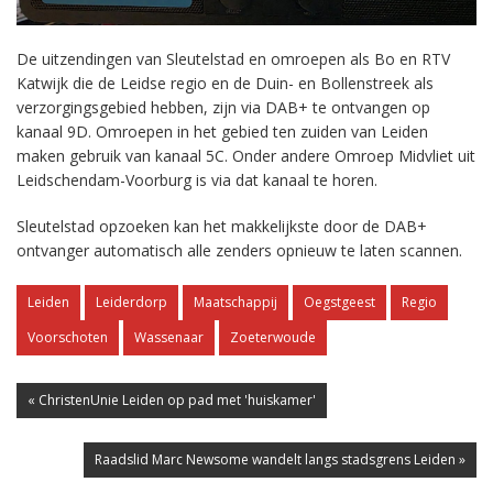
De uitzendingen van Sleutelstad en omroepen als Bo en RTV
Katwijk die de Leidse regio en de Duin- en Bollenstreek als
verzorgingsgebied hebben, zijn via DAB+ te ontvangen op
kanaal 9D. Omroepen in het gebied ten zuiden van Leiden
maken gebruik van kanaal 5C. Onder andere Omroep Midvliet uit
Leidschendam-Voorburg is via dat kanaal te horen.
Sleutelstad opzoeken kan het makkelijkste door de DAB+
ontvanger automatisch alle zenders opnieuw te laten scannen.
Leiden
Leiderdorp
Maatschappij
Oegstgeest
Regio
Voorschoten
Wassenaar
Zoeterwoude
« ChristenUnie Leiden op pad met 'huiskamer'
Raadslid Marc Newsome wandelt langs stadsgrens Leiden »