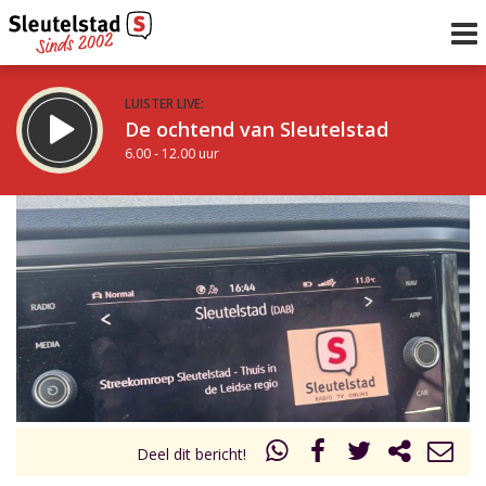
LUISTER LIVE:
De ochtend van Sleutelstad
6.00 - 12.00 uur
STRAKS:
De middag van Sleutelstad
12.00 - 18.00 uur
uur 1 van 0
Vorig uur
Volgend uur
Inklappen
Deel dit bericht!