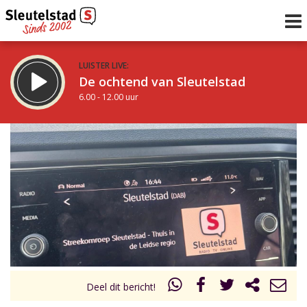
LUISTER LIVE:
De ochtend van Sleutelstad
6.00 - 12.00 uur
STRAKS:
De middag van Sleutelstad
12.00 - 17.00 uur
uur 1 van 0
Vorig uur
Volgend uur
Inklappen
Deel dit bericht!