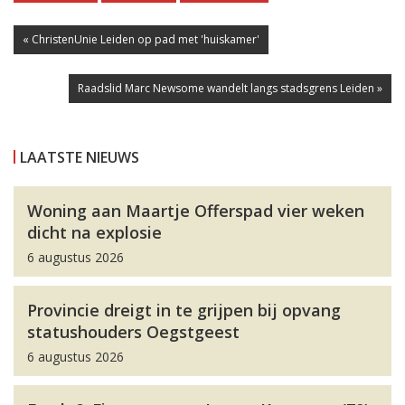
« ChristenUnie Leiden op pad met 'huiskamer'
Raadslid Marc Newsome wandelt langs stadsgrens Leiden »
LAATSTE NIEUWS
Woning aan Maartje Offerspad vier weken
dicht na explosie
6 augustus 2026
Provincie dreigt in te grijpen bij opvang
statushouders Oegstgeest
6 augustus 2026