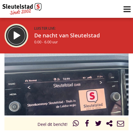
LUISTER LIVE:
De nacht van Sleutelstad
0.00 - 6.00 uur
STRAKS:
De ochtend van Sleutelstad
6.00 - 12.00 uur
uur 1 van 0
Vorig uur
Volgend uur
Inklappen
Deel dit bericht!