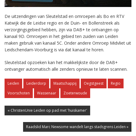
De uitzendingen van Sleutelstad en omroepen als Bo en RTV
Katwijk die de Leidse regio en de Duin- en Bollenstreek als
verzorgingsgebied hebben, zijn via DAB+ te ontvangen op
kanaal 9D. Omroepen in het gebied ten zuiden van Leiden
maken gebruik van kanaal 5C. Onder andere Omroep Midvliet uit
Leidschendam-Voorburg is via dat kanaal te horen.
Sleutelstad opzoeken kan het makkelijkste door de DAB+
ontvanger automatisch alle zenders opnieuw te laten scannen.
Leiden
Leiderdorp
Maatschappij
Oegstgeest
Regio
Voorschoten
Wassenaar
Zoeterwoude
« ChristenUnie Leiden op pad met 'huiskamer'
Raadslid Marc Newsome wandelt langs stadsgrens Leiden »