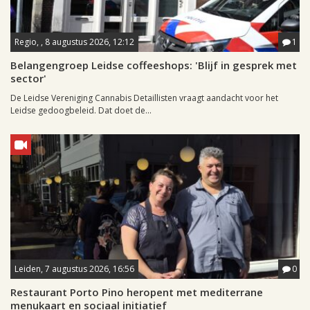
Regio, , 8 augustus 2026, 12:12
1
Belangengroep Leidse coffeeshops: 'Blijf in gesprek met
sector'
De Leidse Vereniging Cannabis Detaillisten vraagt aandacht voor het
Leidse gedoogbeleid. Dat doet de...
Leiden, 7 augustus 2026, 16:56
0
Restaurant Porto Pino heropent met mediterrane
menukaart en sociaal initiatief