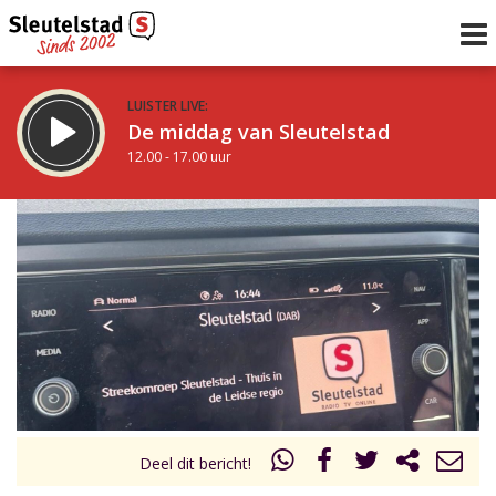
LUISTER LIVE:
De middag van Sleutelstad
12.00 - 17.00 uur
STRAKS:
Sleutelstad 30
17.00 - 19.00 uur
uur 1 van 0
Vorig uur
Volgend uur
Inklappen
Deel dit bericht!