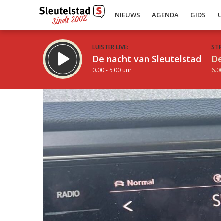
NIEUWS
AGENDA
GIDS
LUISTER LIVE:
ST
De nacht van Sleutelstad
De
0.00 - 6.00 uur
6.0
Inklappen