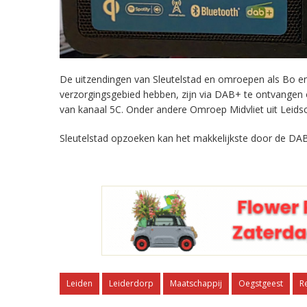
De uitzendingen van Sleutelstad en omroepen als Bo en 
verzorgingsgebied hebben, zijn via DAB+ te ontvangen
van kanaal 5C. Onder andere Omroep Midvliet uit Leids
Sleutelstad opzoeken kan het makkelijkste door de DAB
Leiden
Leiderdorp
Maatschappij
Oegstgeest
R