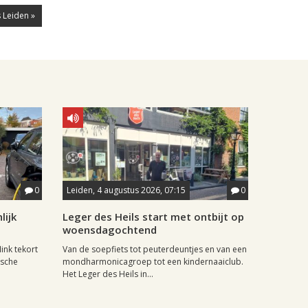
 Leiden »
0
Leiden, 4 augustus 2026, 07:15
0
lijk
Leger des Heils start met ontbijt op
woensdagochtend
ink tekort
Van de soepfiets tot peuterdeuntjes en van een
ische
mondharmonicagroep tot een kindernaaiclub.
Het Leger des Heils in...