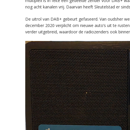
multiplex is in feite een gedeelde zender voor DAB+ w
nog acht kanalen vrij. Daarvan heeft Sleutelstad er sind
De uitrol van DAB+ gebeurt gefaseerd. Van oudsher werd 
december 2020 verplicht om nieuwe auto’s uit te rust
verder uitgebreid, waardoor de radiozenders ook binnens