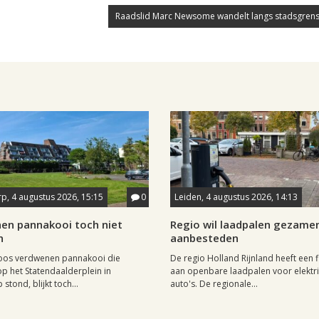
Raadslid Marc Newsome wandelt langs stadsgrens
p, 4 augustus 2026, 15:15
0
Leiden, 4 augustus 2026, 14:13
en pannakooi toch niet
Regio wil laadpalen gezamen
n
aanbesteden
oos verdwenen pannakooi die
De regio Holland Rijnland heeft een fl
op het Statendaalderplein in
aan openbare laadpalen voor elektr
stond, blijkt toch...
auto's. De regionale...