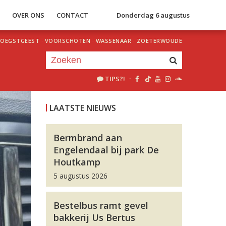
S
OVER ONS
CONTACT
Donderdag 6 augustus
OEGSTGEEST
·
VOORSCHOTEN
·
WASSENAAR
·
ZOETERWOUDE
TIPS?!
·
Je luistert nu naar
uur 1 van 0
LAATSTE NIEUWS
«
Vorig uur
Volgend uur
»
Bermbrand aan
Engelendaal bij park De
Houtkamp
5 augustus 2026
Bestelbus ramt gevel
bakkerij Us Bertus