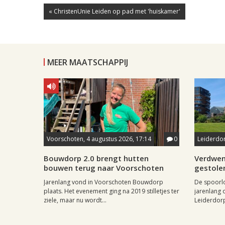
« ChristenUnie Leiden op pad met 'huiskamer'
MEER MAATSCHAPPIJ
Voorschoten, 4 augustus 2026, 17:14
0
Leiderdor
Bouwdorp 2.0 brengt hutten
Verdwen
bouwen terug naar Voorschoten
gestole
Jarenlang vond in Voorschoten Bouwdorp
De spoorl
plaats. Het evenement ging na 2019 stilletjes ter
jarenlang 
ziele, maar nu wordt...
Leiderdorp 