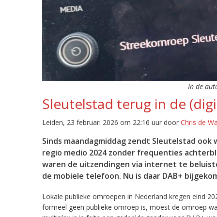
In de aut
Sleutelstad terug in de (digi
Leiden, 23 februari 2026 om 22:16 uur door
Chris de W
Sinds maandagmiddag zendt Sleutelstad ook w
regio medio 2024 zonder frequenties achterb
waren de uitzendingen via internet te beluist
de mobiele telefoon. Nu is daar DAB+ bijgeko
Lokale publieke omroepen in Nederland kregen eind 20
formeel geen publieke omroep is, moest de omroep wacht