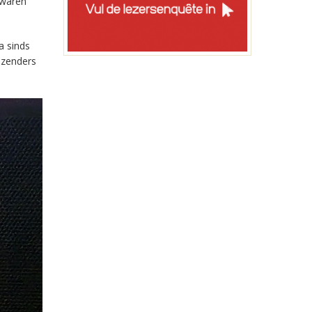
 waren
a sinds
-zenders