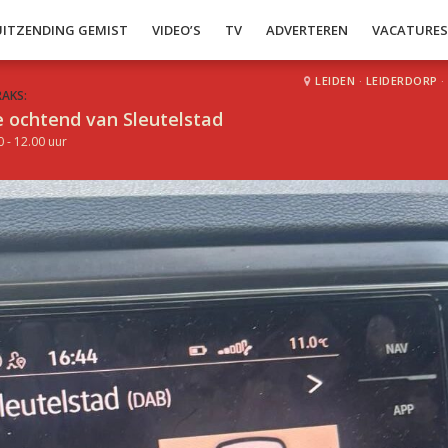
UITZENDING GEMIST
VIDEO’S
TV
ADVERTEREN
VACATURE
LEIDEN
·
LEIDERDORP
·
RAKS:
 ochtend van Sleutelstad
0 - 12.00 uur