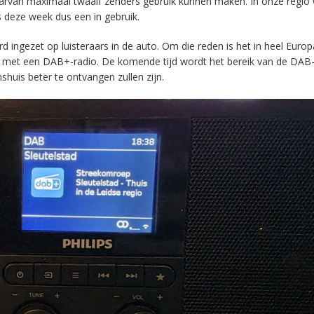
aarvan maximaal twaalf zenders gebruik kunnen maken. In onze regio
s deze week dus een in gebruik.
ingezet op luisteraars in de auto. Om die reden is het in heel Europ
en met een DAB+-radio. De komende tijd wordt het bereik van de DAB
huis beter te ontvangen zullen zijn.