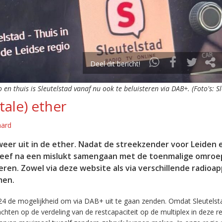
Deel dit bericht!
o en thuis is Sleutelstad vanaf nu ook te beluisteren via DAB+. (Foto's: S
tale) ether
aard
eer uit in de ether. Nadat de streekzender voor Leiden 
leef na een mislukt samengaan met de toenmalige omroep
eren. Zowel via deze website als via verschillende radioa
men.
24 de mogelijkheid om via DAB+ uit te gaan zenden. Omdat Sleutelst
en op de verdeling van de restcapaciteit op de multiplex in deze re