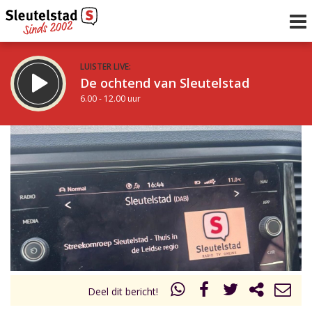
LUISTER LIVE:
De ochtend van Sleutelstad
6.00 - 12.00 uur
STRAKS:
De middag van Sleutelstad
12.00 - 18.00 uur
uur 1 van 0
Vorig uur
Volgend uur
Inklappen
Deel dit bericht!