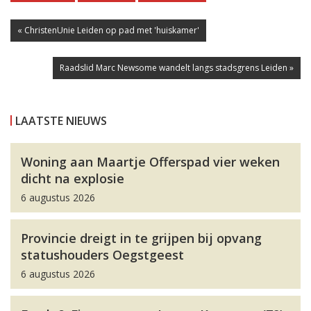
« ChristenUnie Leiden op pad met 'huiskamer'
Raadslid Marc Newsome wandelt langs stadsgrens Leiden »
LAATSTE NIEUWS
Woning aan Maartje Offerspad vier weken
dicht na explosie
6 augustus 2026
Provincie dreigt in te grijpen bij opvang
statushouders Oegstgeest
6 augustus 2026