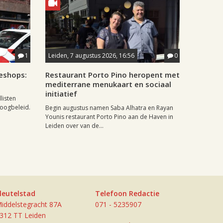
1
Leiden, 7 augustus 2026, 16:56
0
eshops:
Restaurant Porto Pino heropent met
mediterrane menukaart en sociaal
initiatief
listen
doogbeleid.
Begin augustus namen Saba Alhatra en Rayan
Younis restaurant Porto Pino aan de Haven in
Leiden over van de...
leutelstad
Telefoon Redactie
iddelstegracht 87A
071 - 5235907
312 TT Leiden