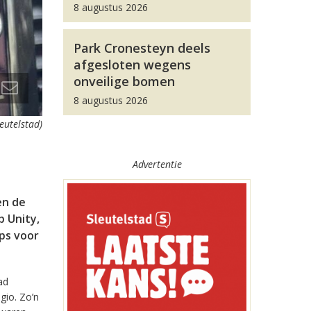
8 augustus 2026
Park Cronesteyn deels
afgesloten wegens
onveilige bomen
8 augustus 2026
leutelstad)
Advertentie
en de
 Unity,
pps voor
ad
gio. Zo’n