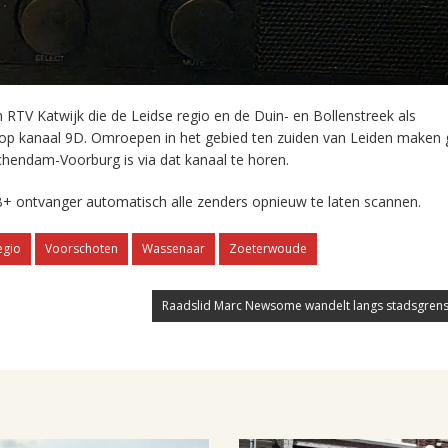
RTV Katwijk die de Leidse regio en de Duin- en Bollenstreek als
 op kanaal 9D. Omroepen in het gebied ten zuiden van Leiden maken 
chendam-Voorburg is via dat kanaal te horen.
+ ontvanger automatisch alle zenders opnieuw te laten scannen.
egio
Voorschoten
Wassenaar
Zoeterwoude
Raadslid Marc Newsome wandelt langs stadsgrens