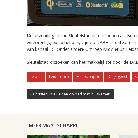
De uitzendingen van Sleutelstad en omroepen als Bo en 
verzorgingsgebied hebben, zijn via DAB+ te ontvangen
van kanaal 5C. Onder andere Omroep Midvliet uit Leids
Sleutelstad opzoeken kan het makkelijkste door de DAB
Leiden
Leiderdorp
Maatschappij
Oegstgeest
R
« ChristenUnie Leiden op pad met 'huiskamer'
MEER MAATSCHAPPIJ