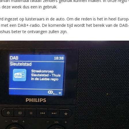
aarvan maximaal twaalf zenders gebruik kunnen maken. In onze regio
s deze week dus een in gebruik.
ingezet op luisteraars in de auto. Om die reden is het in heel Europ
en met een DAB+-radio. De komende tijd wordt het bereik van de DAB
huis beter te ontvangen zullen zijn.