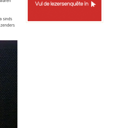
 waren
a sinds
-zenders