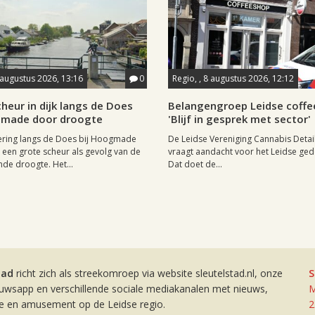
 augustus 2026, 13:16
0
Regio, , 8 augustus 2026, 12:12
heur in dijk langs de Does
Belangengroep Leidse coffe
gmade door droogte
'Blijf in gesprek met sector'
ering langs de Does bij Hoogmade
De Leidse Vereniging Cannabis Detail
een grote scheur als gevolg van de
vraagt aandacht voor het Leidse ge
de droogte. Het...
Dat doet de...
tad
richt zich als streekomroep via website sleutelstad.nl, onze
S
euwsapp en verschillende sociale mediakanalen met nieuws,
M
ie en amusement op de Leidse regio.
2