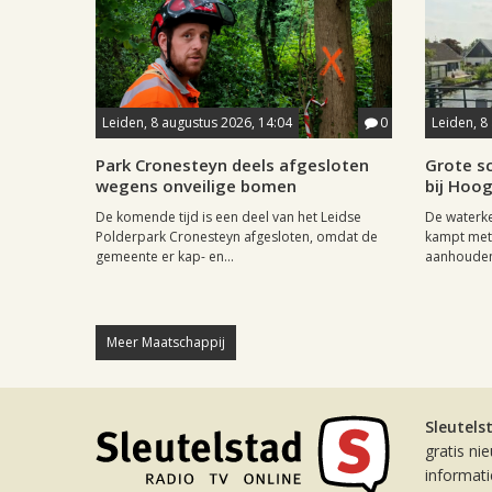
Leiden, 8 augustus 2026, 14:04
0
Leiden, 8
Park Cronesteyn deels afgesloten
Grote sc
wegens onveilige bomen
bij Hoo
De komende tijd is een deel van het Leidse
De waterk
Polderpark Cronesteyn afgesloten, omdat de
kampt met 
gemeente er kap- en...
aanhouden
Meer Maatschappij
Sleutels
gratis ni
informat