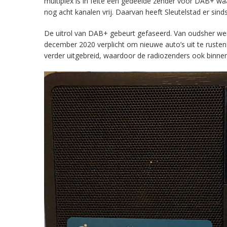
multiplex is in feite een gedeelde zender voor DAB+ w
nog acht kanalen vrij. Daarvan heeft Sleutelstad er sind
De uitrol van DAB+ gebeurt gefaseerd. Van oudsher werd 
december 2020 verplicht om nieuwe auto’s uit te rust
verder uitgebreid, waardoor de radiozenders ook binnens