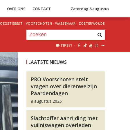
S
OVER ONS
CONTACT
Zaterdag 8 augustus
OEGSTGEEST
·
VOORSCHOTEN
·
WASSENAAR
·
ZOETERWOUDE
TIPS?!
·
Je luistert nu naar
uur 1 van 0
LAATSTE NIEUWS
«
Vorig uur
Volgend uur
»
PRO Voorschoten stelt
vragen over dierenwelzijn
Paardendagen
8 augustus 2026
Slachtoffer aanrijding met
vuilniswagen overleden