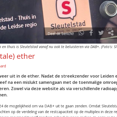
Deel dit bericht!
o en thuis is Sleutelstad vanaf nu ook te beluisteren via DAB+. (Foto's: S
tale) ether
aard
eer uit in de ether. Nadat de streekzender voor Leiden 
leef na een mislukt samengaan met de toenmalige omroep
eren. Zowel via deze website als via verschillende radioa
men.
24 de mogelijkheid om via DAB+ uit te gaan zenden. Omdat Sleutelst
en op de verdeling van de restcapaciteit op de multiplex in deze re