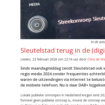
In de aut
Sleutelstad terug in de (digi
Leiden, 23 februari 2026 om 22:16 uur door
Chris de W
Sinds maandagmiddag zendt Sleutelstad ook w
regio medio 2024 zonder frequenties achterb
waren de uitzendingen via internet te beluist
de mobiele telefoon. Nu is daar DAB+ bijgeko
Lokale publieke omroepen in Nederland kregen eind 20
formeel geen publieke omroep is, moest de omroep wacht