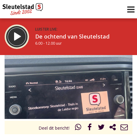
LUISTER LIVE:
De ochtend van Sleutelstad
6.00 - 12.00 uur
STRAKS:
De middag van Sleutelstad
12.00 - 18.00 uur
uur 1 van 0
Vorig uur
Volgend uur
Inklappen
Deel dit bericht!