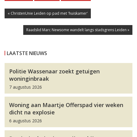
« ChristenUnie Leiden op pad met 'huiskamer'
Raadslid Marc Newsome wandelt langs stadsgrens Leiden »
LAATSTE NIEUWS
Politie Wassenaar zoekt getuigen
woninginbraak
7 augustus 2026
Woning aan Maartje Offerspad vier weken
dicht na explosie
6 augustus 2026