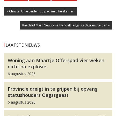
« ChristenUnie Leiden op pad met 'huiskamer'
Raadslid Marc Newsome wandelt langs stadsgrens Leiden »
LAATSTE NIEUWS
Woning aan Maartje Offerspad vier weken
dicht na explosie
6 augustus 2026
Provincie dreigt in te grijpen bij opvang
statushouders Oegstgeest
6 augustus 2026