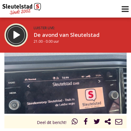
LUISTER LIVE:
De avond van Sleutelstad
21.00 - 0.00 uur
STRAKS:
De nacht van Sleutelstad
0.00 - 6.00 uur
uur 1 van 0
Vorig uur
Volgend uur
Inklappen
Deel dit bericht!