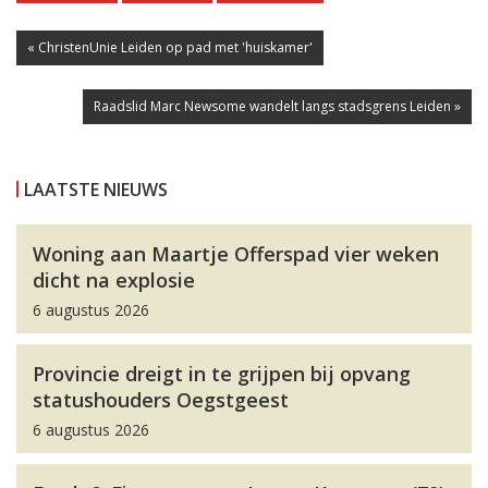
« ChristenUnie Leiden op pad met 'huiskamer'
Raadslid Marc Newsome wandelt langs stadsgrens Leiden »
LAATSTE NIEUWS
Woning aan Maartje Offerspad vier weken
dicht na explosie
6 augustus 2026
Provincie dreigt in te grijpen bij opvang
statushouders Oegstgeest
6 augustus 2026