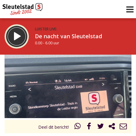
LUISTER LIVE:
De nacht van Sleutelstad
0.00 - 6.00 uur
STRAKS:
De ochtend van Sleutelstad
6.00 - 12.00 uur
uur 1 van 0
Vorig uur
Volgend uur
Inklappen
Deel dit bericht!