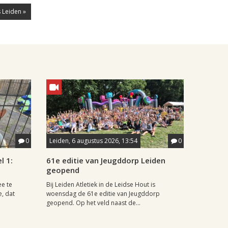
 Leiden »
0
Leiden, 6 augustus 2026, 13:54
0
l 1:
61e editie van Jeugddorp Leiden
geopend
ee te
Bij Leiden Atletiek in de Leidse Hout is
e, dat
woensdag de 61e editie van Jeugddorp
geopend. Op het veld naast de...