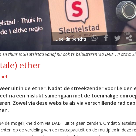
Deel dit bericht!
o en thuis is Sleutelstad vanaf nu ook te beluisteren via DAB+. (Foto's: S
tale) ether
aard
eer uit in de ether. Nadat de streekzender voor Leiden 
leef na een mislukt samengaan met de toenmalige omroep
eren. Zowel via deze website als via verschillende radioa
men.
24 de mogelijkheid om via DAB+ uit te gaan zenden. Omdat Sleutelst
en op de verdeling van de restcapaciteit op de multiplex in deze re