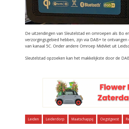
De uitzendingen van Sleutelstad en omroepen als Bo en 
verzorgingsgebied hebben, zijn via DAB+ te ontvangen
van kanaal 5C. Onder andere Omroep Midvliet uit Leids
Sleutelstad opzoeken kan het makkelijkste door de DAB
Leiden
Leiderdorp
Maatschappij
Oegstgeest
R