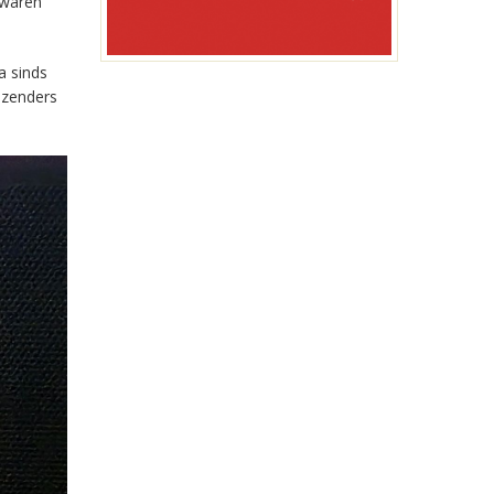
 waren
a sinds
-zenders