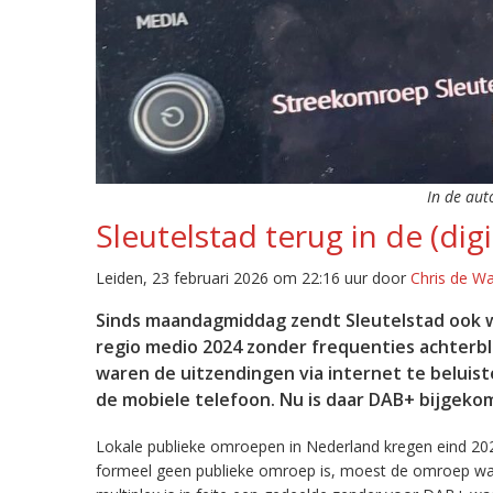
In de aut
Sleutelstad terug in de (digi
Leiden, 23 februari 2026 om 22:16 uur door
Chris de W
Sinds maandagmiddag zendt Sleutelstad ook w
regio medio 2024 zonder frequenties achterb
waren de uitzendingen via internet te beluist
de mobiele telefoon. Nu is daar DAB+ bijgeko
Lokale publieke omroepen in Nederland kregen eind 20
formeel geen publieke omroep is, moest de omroep wacht