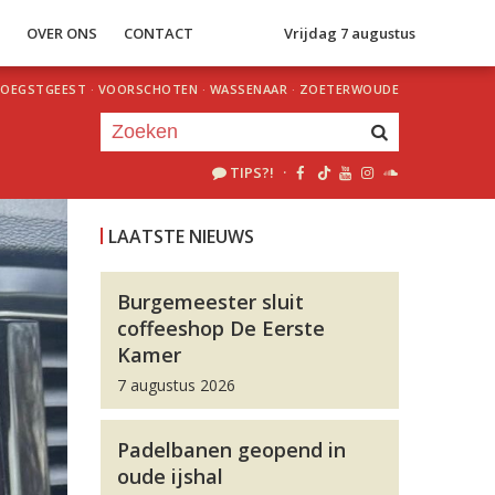
S
OVER ONS
CONTACT
Vrijdag 7 augustus
OEGSTGEEST
·
VOORSCHOTEN
·
WASSENAAR
·
ZOETERWOUDE
TIPS?!
·
Je luistert nu naar
uur 1 van 0
LAATSTE NIEUWS
«
Vorig uur
Volgend uur
»
Burgemeester sluit
coffeeshop De Eerste
Kamer
7 augustus 2026
Padelbanen geopend in
oude ijshal