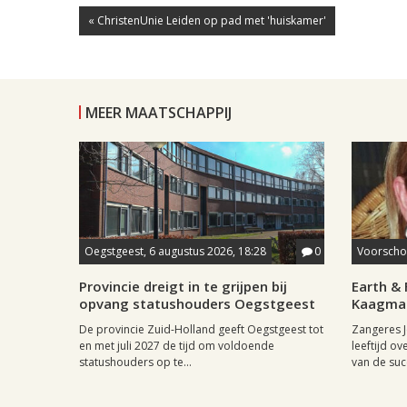
« ChristenUnie Leiden op pad met 'huiskamer'
MEER MAATSCHAPPIJ
Oegstgeest, 6 augustus 2026, 18:28
0
Voorschot
Provincie dreigt in te grijpen bij
Earth & 
opvang statushouders Oegstgeest
Kaagman
De provincie Zuid-Holland geeft Oegstgeest tot
Zangeres J
en met juli 2027 de tijd om voldoende
leeftijd ov
statushouders op te...
van de succ