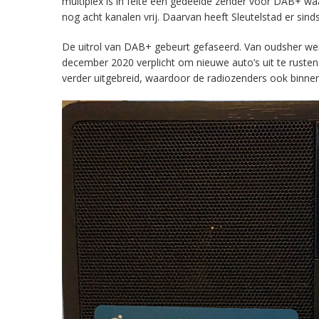
multiplex is in feite een gedeelde zender voor DAB+ w
nog acht kanalen vrij. Daarvan heeft Sleutelstad er sind
De uitrol van DAB+ gebeurt gefaseerd. Van oudsher werd 
december 2020 verplicht om nieuwe auto’s uit te rust
verder uitgebreid, waardoor de radiozenders ook binnens