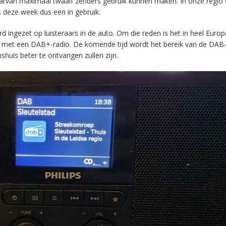
aarvan maximaal twaalf zenders gebruik kunnen maken. In onze regio
s deze week dus een in gebruik.
ingezet op luisteraars in de auto. Om die reden is het in heel Europ
en met een DAB+-radio. De komende tijd wordt het bereik van de DAB
huis beter te ontvangen zullen zijn.