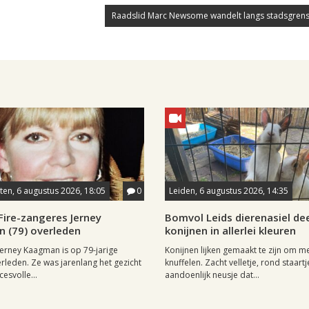
Raadslid Marc Newsome wandelt langs stadsgrens
en, 6 augustus 2026, 18:05
0
Leiden, 6 augustus 2026, 14:35
Fire-zangeres Jerney
Bomvol Leids dierenasiel dee
 (79) overleden
konijnen in allerlei kleuren
erney Kaagman is op 79-jarige
Konijnen lijken gemaakt te zijn om m
erleden. Ze was jarenlang het gezicht
knuffelen. Zacht velletje, rond staartj
esvolle...
aandoenlijk neusje dat...