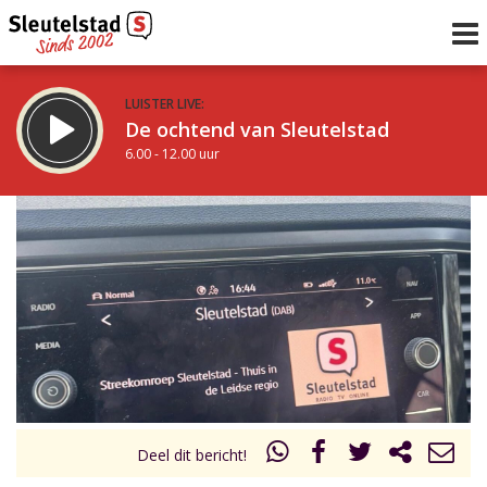
LUISTER LIVE:
De ochtend van Sleutelstad
6.00 - 12.00 uur
STRAKS:
De middag van Sleutelstad
12.00 - 17.00 uur
uur 1 van 0
Vorig uur
Volgend uur
Inklappen
Deel dit bericht!