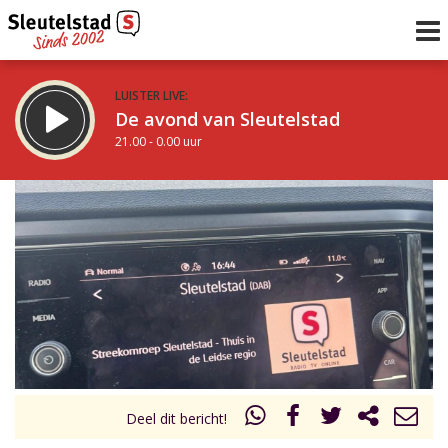
LUISTER LIVE:
De avond van Sleutelstad
21.00 - 0.00 uur
STRAKS:
De nacht van Sleutelstad
0.00 - 6.00 uur
uur 1 van 0
Vorig uur
Volgend uur
Inklappen
Deel dit bericht!