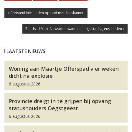
« ChristenUnie Leiden op pad met 'huiskamer'
Raadslid Marc Newsome wandelt langs stadsgrens Leiden »
LAATSTE NIEUWS
Woning aan Maartje Offerspad vier weken
dicht na explosie
6 augustus 2026
Provincie dreigt in te grijpen bij opvang
statushouders Oegstgeest
6 augustus 2026