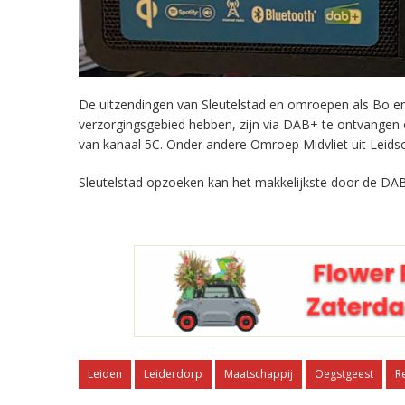
De uitzendingen van Sleutelstad en omroepen als Bo en 
verzorgingsgebied hebben, zijn via DAB+ te ontvangen
van kanaal 5C. Onder andere Omroep Midvliet uit Leids
Sleutelstad opzoeken kan het makkelijkste door de DAB
Leiden
Leiderdorp
Maatschappij
Oegstgeest
R