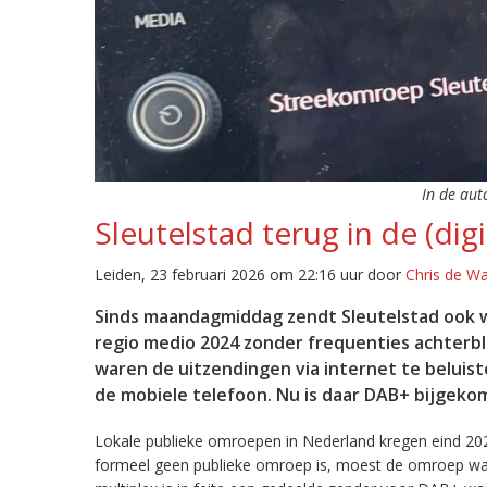
In de aut
Sleutelstad terug in de (digi
Leiden, 23 februari 2026 om 22:16 uur door
Chris de W
Sinds maandagmiddag zendt Sleutelstad ook w
regio medio 2024 zonder frequenties achterb
waren de uitzendingen via internet te beluist
de mobiele telefoon. Nu is daar DAB+ bijgeko
Lokale publieke omroepen in Nederland kregen eind 20
formeel geen publieke omroep is, moest de omroep wacht