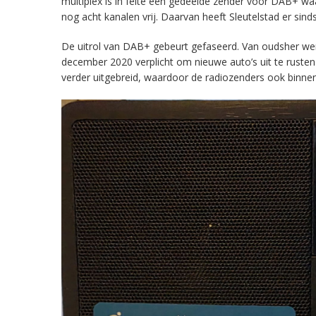
multiplex is in feite een gedeelde zender voor DAB+ w
nog acht kanalen vrij. Daarvan heeft Sleutelstad er sind
De uitrol van DAB+ gebeurt gefaseerd. Van oudsher werd 
december 2020 verplicht om nieuwe auto’s uit te rust
verder uitgebreid, waardoor de radiozenders ook binnens