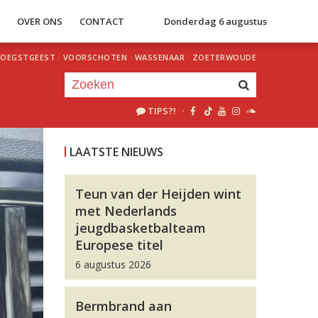
S
OVER ONS
CONTACT
Donderdag 6 augustus
OEGSTGEEST
·
VOORSCHOTEN
·
WASSENAAR
·
ZOETERWOUDE
TIPS?!
·
Je luistert nu naar
uur 1 van 0
LAATSTE NIEUWS
«
Vorig uur
Volgend uur
»
Teun van der Heijden wint
met Nederlands
jeugdbasketbalteam
Europese titel
6 augustus 2026
Bermbrand aan