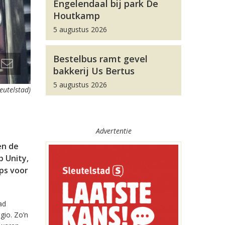
Engelendaal bij park De
Houtkamp
5 augustus 2026
Bestelbus ramt gevel
bakkerij Us Bertus
5 augustus 2026
leutelstad)
Advertentie
en de
 Unity,
pps voor
ad
gio. Zo’n