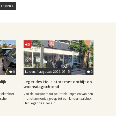
 Leiden »
0
Leiden, 4 augustus 2026, 07:15
0
lijk
Leger des Heils start met ontbijt op
woensdagochtend
ink tekort
Van de soepfiets tot peuterdeuntjes en van een
ische
mondharmonicagroep tot een kindernaaiclub.
Het Leger des Heils in...