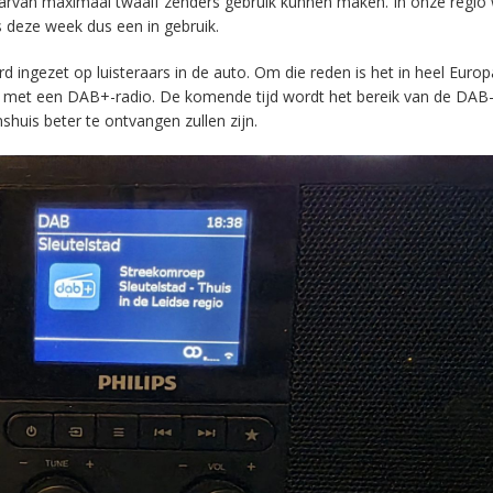
aarvan maximaal twaalf zenders gebruik kunnen maken. In onze regio
s deze week dus een in gebruik.
ingezet op luisteraars in de auto. Om die reden is het in heel Europ
en met een DAB+-radio. De komende tijd wordt het bereik van de DAB
huis beter te ontvangen zullen zijn.