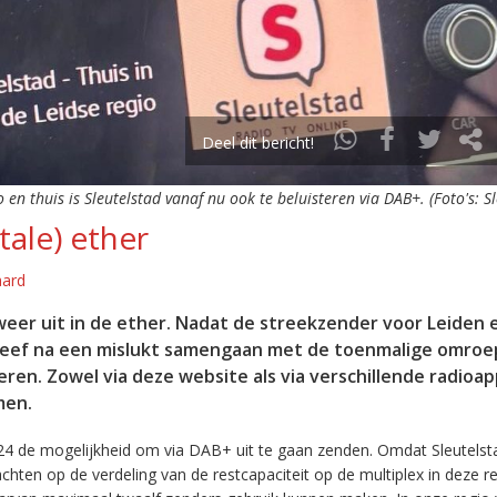
Deel dit bericht!
o en thuis is Sleutelstad vanaf nu ook te beluisteren via DAB+. (Foto's: S
tale) ether
aard
eer uit in de ether. Nadat de streekzender voor Leiden 
leef na een mislukt samengaan met de toenmalige omroep
eren. Zowel via deze website als via verschillende radioa
men.
24 de mogelijkheid om via DAB+ uit te gaan zenden. Omdat Sleutelst
en op de verdeling van de restcapaciteit op de multiplex in deze re