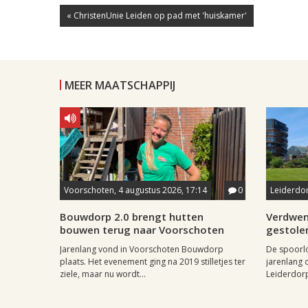
« ChristenUnie Leiden op pad met 'huiskamer'
MEER MAATSCHAPPIJ
Voorschoten, 4 augustus 2026, 17:14
0
Leiderdor
Bouwdorp 2.0 brengt hutten
Verdwen
bouwen terug naar Voorschoten
gestole
Jarenlang vond in Voorschoten Bouwdorp
De spoorl
plaats. Het evenement ging na 2019 stilletjes ter
jarenlang 
ziele, maar nu wordt...
Leiderdorp 