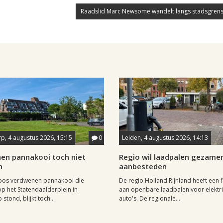
Raadslid Marc Newsome wandelt langs stadsgrens
p, 4 augustus 2026, 15:15
0
Leiden, 4 augustus 2026, 14:13
en pannakooi toch niet
Regio wil laadpalen gezamen
n
aanbesteden
oos verdwenen pannakooi die
De regio Holland Rijnland heeft een fl
op het Statendaalderplein in
aan openbare laadpalen voor elektr
stond, blijkt toch...
auto's. De regionale...