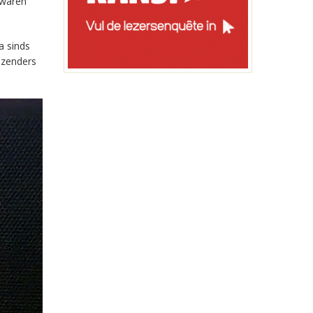
 waren
a sinds
-zenders