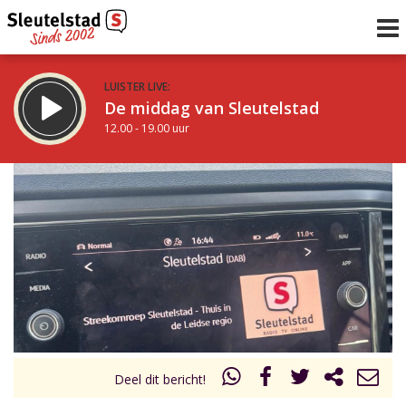
LUISTER LIVE:
De middag van Sleutelstad
12.00 - 19.00 uur
STRAKS:
De avond van Sleutelstad
19.00 - 22.00 uur
uur 1 van 0
Vorig uur
Volgend uur
Inklappen
Deel dit bericht!