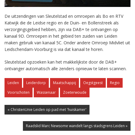
De uitzendingen van Sleutelstad en omroepen als Bo en RTV
Katwijk die de Leidse regio en de Duin- en Bollenstreek als
verzorgingsgebied hebben, zijn via DAB+ te ontvangen op
kanaal 9D. Omroepen in het gebied ten zuiden van Leiden
maken gebruik van kanaal 5C. Onder andere Omroep Midvliet uit
Leidschendam-Voorburg is via dat kanaal te horen.
Sleutelstad opzoeken kan het makkelijkste door de DAB+
ontvanger automatisch alle zenders opnieuw te laten scannen.
Leiden
Leiderdorp
Maatschappij
Oegstgeest
Regio
Voorschoten
Wassenaar
Zoeterwoude
« ChristenUnie Leiden op pad met 'huiskamer'
Raadslid Marc Newsome wandelt langs stadsgrens Leiden »