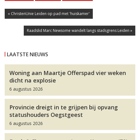
« ChristenUnie Leiden op pad met 'huiskamer'
Raadslid Marc Newsome wandelt langs stadsgrens Leiden »
LAATSTE NIEUWS
Woning aan Maartje Offerspad vier weken
dicht na explosie
6 augustus 2026
Provincie dreigt in te grijpen bij opvang
statushouders Oegstgeest
6 augustus 2026