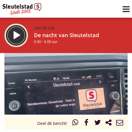
LUISTER LIVE:
De nacht van Sleutelstad
0.00 - 6.00 uur
STRAKS:
De ochtend van Sleutelstad
6.00 - 12.00 uur
uur 1 van 0
Vorig uur
Volgend uur
Inklappen
Deel dit bericht!