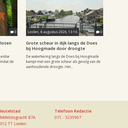
0
Leiden, 8 augustus 2026, 13:16
0
sloten
Grote scheur in dijk langs de Does
bij Hoogmade door droogte
Leidse
De waterkering langs de Does bij Hoogmade
omdat de
kampt met een grote scheur als gevolg van de
aanhoudende droogte. Het...
leutelstad
Telefoon Redactie
iddelstegracht 87A
071 - 5235907
312 TT Leiden