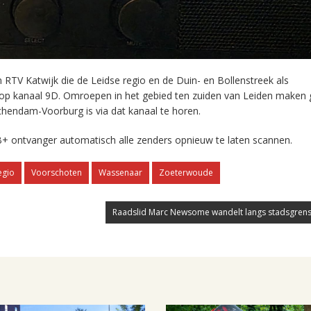
RTV Katwijk die de Leidse regio en de Duin- en Bollenstreek als
 op kanaal 9D. Omroepen in het gebied ten zuiden van Leiden maken 
chendam-Voorburg is via dat kanaal te horen.
+ ontvanger automatisch alle zenders opnieuw te laten scannen.
egio
Voorschoten
Wassenaar
Zoeterwoude
Raadslid Marc Newsome wandelt langs stadsgrens