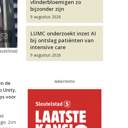
vlinderbloemigen zo
bijzonder zijn
9 augustus 2026
LUMC onderzoekt inzet AI
bij ontslag patiënten van
intensive care
leutelstad)
9 augustus 2026
Advertentie
en de
 Unity,
pps voor
ad
gio. Zo’n