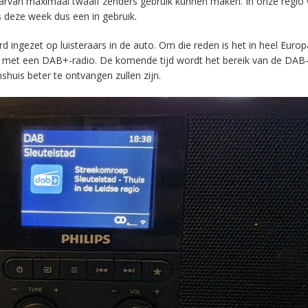
aarvan maximaal twaalf zenders gebruik kunnen maken. In onze regio
s deze week dus een in gebruik.
ingezet op luisteraars in de auto. Om die reden is het in heel Europ
en met een DAB+-radio. De komende tijd wordt het bereik van de DAB
huis beter te ontvangen zullen zijn.