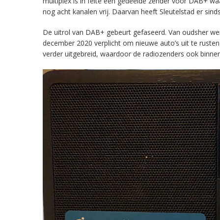
multiplex is in feite een gedeelde zender voor DAB+ w
nog acht kanalen vrij. Daarvan heeft Sleutelstad er sind
De uitrol van DAB+ gebeurt gefaseerd. Van oudsher werd 
december 2020 verplicht om nieuwe auto’s uit te rust
verder uitgebreid, waardoor de radiozenders ook binnens