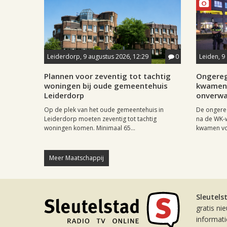
Leiderdorp, 9 augustus 2026, 12:29
0
Leiden, 9
Plannen voor zeventig tot tachtig
Ongereg
woningen bij oude gemeentehuis
kwamen 
Leiderdorp
onverwa
Op de plek van het oude gemeentehuis in
De ongere
Leiderdorp moeten zeventig tot tachtig
na de WK-
woningen komen. Minimaal 65...
kwamen vo
Meer Maatschappij
Sleutels
gratis ni
informat