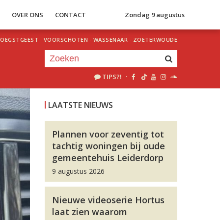
S
OVER ONS
CONTACT
Zondag 9 augustus
OEGSTGEEST
·
VOORSCHOTEN
·
WASSENAAR
·
ZOETERWOUDE
TIPS?!
·
Je luistert nu naar
uur 1 van 0
LAATSTE NIEUWS
«
Vorig uur
Volgend uur
»
Plannen voor zeventig tot
tachtig woningen bij oude
gemeentehuis Leiderdorp
9 augustus 2026
Nieuwe videoserie Hortus
laat zien waarom