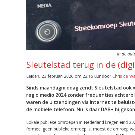
In de aut
Sleutelstad terug in de (digi
Leiden, 23 februari 2026 om 22:16 uur door
Chris de W
Sinds maandagmiddag zendt Sleutelstad ook w
regio medio 2024 zonder frequenties achterb
waren de uitzendingen via internet te beluist
de mobiele telefoon. Nu is daar DAB+ bijgeko
Lokale publieke omroepen in Nederland kregen eind 20
formeel geen publieke omroep is, moest de omroep wacht