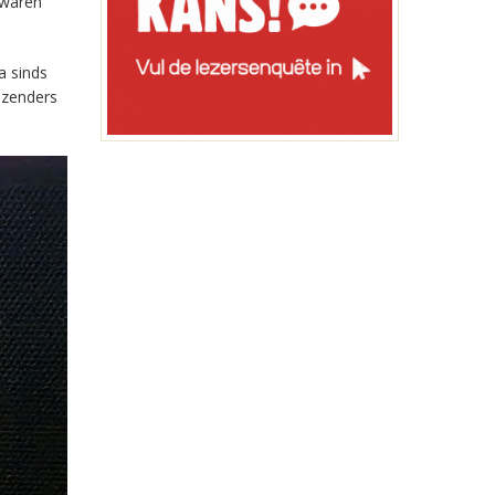
 waren
a sinds
-zenders