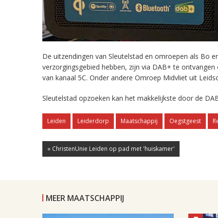
De uitzendingen van Sleutelstad en omroepen als Bo en 
verzorgingsgebied hebben, zijn via DAB+ te ontvangen
van kanaal 5C. Onder andere Omroep Midvliet uit Leids
Sleutelstad opzoeken kan het makkelijkste door de DAB
Leiden
Leiderdorp
Maatschappij
Oegstgeest
R
« ChristenUnie Leiden op pad met 'huiskamer'
MEER MAATSCHAPPIJ