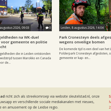
 augustus 2026, 09:03
0
Leiden, 8 augustus 2026, 14:04
eldheden na WK-duel
Park Cronesteyn deels afge
voor gemeente en politie
wegens onveilige bomen
cht
De komende tijd is een deel van het 
Polderpark Cronesteyn afgesloten, 
geldheden die in Leiden ontstonden
gemeente er kap- en...
wedstrijd tussen Marokko en Canada
or de...
tad
richt zich als streekomroep via website sleutelstad.nl, onze
S
euwsapp en verschillende sociale mediakanalen met nieuws,
M
ie en amusement op de Leidse regio.
2