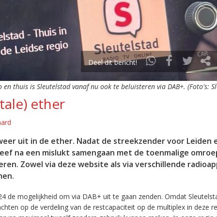
Deel dit bericht!
o en thuis is Sleutelstad vanaf nu ook te beluisteren via DAB+. (Foto's: S
tale) ether
aard
eer uit in de ether. Nadat de streekzender voor Leiden 
leef na een mislukt samengaan met de toenmalige omroep
eren. Zowel via deze website als via verschillende radioa
men.
24 de mogelijkheid om via DAB+ uit te gaan zenden. Omdat Sleutelst
en op de verdeling van de restcapaciteit op de multiplex in deze re