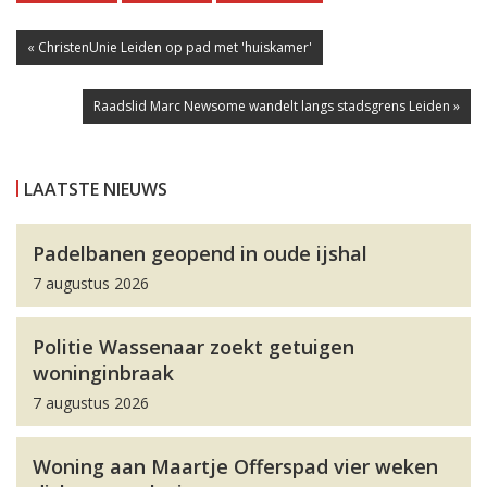
« ChristenUnie Leiden op pad met 'huiskamer'
Raadslid Marc Newsome wandelt langs stadsgrens Leiden »
LAATSTE NIEUWS
Padelbanen geopend in oude ijshal
7 augustus 2026
Politie Wassenaar zoekt getuigen
woninginbraak
7 augustus 2026
Woning aan Maartje Offerspad vier weken