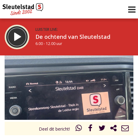
LUISTER LIVE:
De ochtend van Sleutelstad
6.00 - 12.00 uur
STRAKS:
De middag van Sleutelstad
12.00 - 18.00 uur
uur 1 van 0
Vorig uur
Volgend uur
Inklappen
Deel dit bericht!