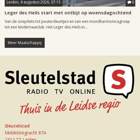
Leiden, 4 augustus 2026, 07:15
0
Leger des Heils start met ontbijt op woensdagochtend
Van de soepfiets tot peuterdeuntjes en van een mondharmonicagroep
tot een kindernaaiclub. Het Leger des Heils in...
Meer Maatschappij
Sleutelstad
Middelstegracht 87A
2312 TT Leiden