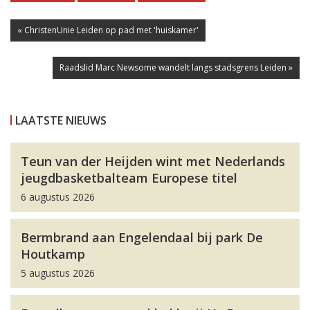
« ChristenUnie Leiden op pad met 'huiskamer'
Raadslid Marc Newsome wandelt langs stadsgrens Leiden »
LAATSTE NIEUWS
Teun van der Heijden wint met Nederlands
jeugdbasketbalteam Europese titel
6 augustus 2026
Bermbrand aan Engelendaal bij park De
Houtkamp
5 augustus 2026