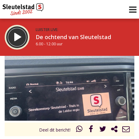
LUISTER LIVE:
De ochtend van Sleutelstad
6.00 - 12.00 uur
STRAKS:
De middag van Sleutelstad
12.00 - 18.00 uur
uur 1 van 0
Vorig uur
Volgend uur
Inklappen
Deel dit bericht!