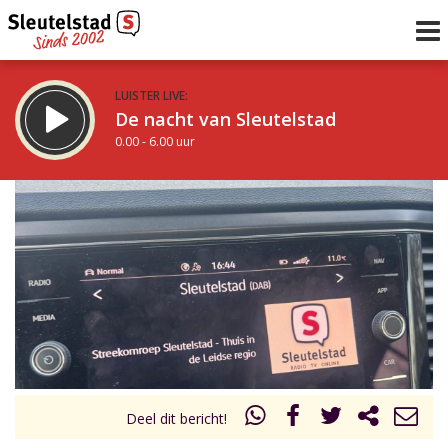
LUISTER LIVE:
De nacht van Sleutelstad
0.00 - 6.00 uur
STRAKS:
De ochtend van Sleutelstad
6.00 - 12.00 uur
uur 1 van 0
Vorig uur
Volgend uur
Inklappen
Deel dit bericht!