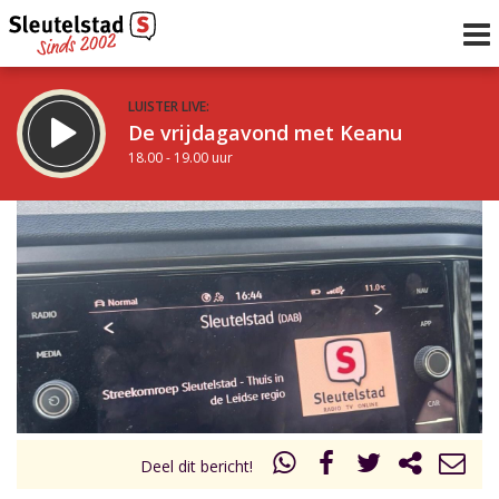
LUISTER LIVE:
De vrijdagavond met Keanu
18.00 - 19.00 uur
STRAKS:
De Vrijdagavond met Gijs
19.00 - 21.00 uur
uur 1 van 0
Vorig uur
Volgend uur
Inklappen
Deel dit bericht!