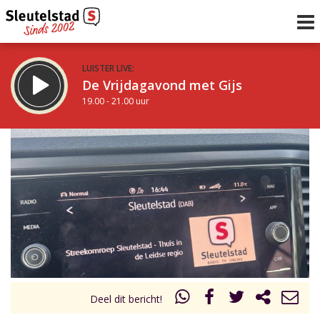
LUISTER LIVE:
De Vrijdagavond met Gijs
19.00 - 21.00 uur
STRAKS:
De avond van Sleutelstad
21.00 - 0.00 uur
uur 1 van 0
Vorig uur
Volgend uur
Inklappen
Deel dit bericht!