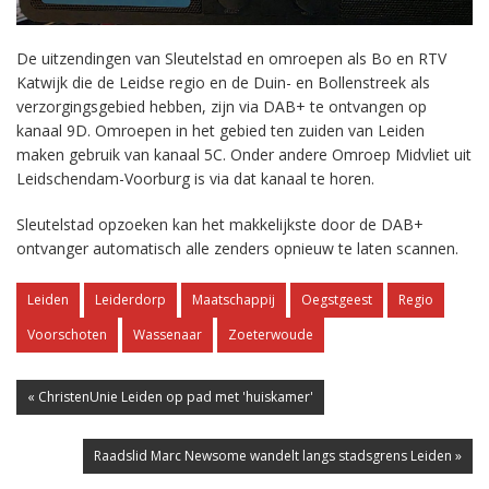
De uitzendingen van Sleutelstad en omroepen als Bo en RTV
Katwijk die de Leidse regio en de Duin- en Bollenstreek als
verzorgingsgebied hebben, zijn via DAB+ te ontvangen op
kanaal 9D. Omroepen in het gebied ten zuiden van Leiden
maken gebruik van kanaal 5C. Onder andere Omroep Midvliet uit
Leidschendam-Voorburg is via dat kanaal te horen.
Sleutelstad opzoeken kan het makkelijkste door de DAB+
ontvanger automatisch alle zenders opnieuw te laten scannen.
Leiden
Leiderdorp
Maatschappij
Oegstgeest
Regio
Voorschoten
Wassenaar
Zoeterwoude
« ChristenUnie Leiden op pad met 'huiskamer'
Raadslid Marc Newsome wandelt langs stadsgrens Leiden »