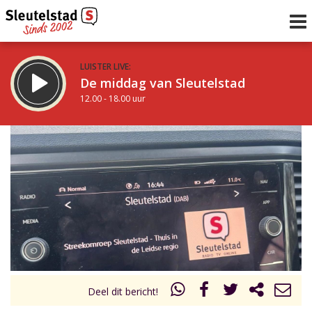
LUISTER LIVE:
De middag van Sleutelstad
12.00 - 18.00 uur
STRAKS:
De avond van Sleutelstad
18.00 - 21.00 uur
uur 1 van 0
Vorig uur
Volgend uur
Inklappen
Deel dit bericht!