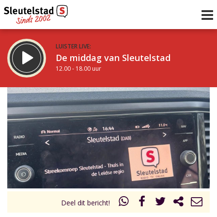
LUISTER LIVE:
De middag van Sleutelstad
12.00 - 18.00 uur
STRAKS:
De vrijdagavond met Keanu
18.00 - 19.00 uur
uur 1 van 0
Vorig uur
Volgend uur
Inklappen
Deel dit bericht!