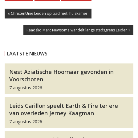
« ChristenUnie Leiden op pad met 'huiskamer'
Raadslid Marc Newsome wandelt langs stadsgrens Leiden »
LAATSTE NIEUWS
Nest Aziatische Hoornaar gevonden in
Voorschoten
7 augustus 2026
Leids Carillon speelt Earth & Fire ter ere
van overleden Jerney Kaagman
7 augustus 2026