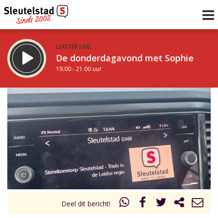
LUISTER LIVE:
De donderdagavond met Sophie
19.00 - 21.00 uur
STRAKS:
De avond van Sleutelstad
21.00 - 0.00 uur
uur 1 van 0
Vorig uur
Volgend uur
Inklappen
Deel dit bericht!