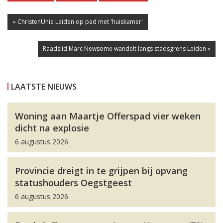
« ChristenUnie Leiden op pad met 'huiskamer'
Raadslid Marc Newsome wandelt langs stadsgrens Leiden »
LAATSTE NIEUWS
Woning aan Maartje Offerspad vier weken
dicht na explosie
6 augustus 2026
Provincie dreigt in te grijpen bij opvang
statushouders Oegstgeest
6 augustus 2026