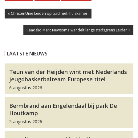
« ChristenUnie Leiden op pad met 'huiskamer'
Raadslid Marc Newsome wandelt langs stadsgrens Leiden »
LAATSTE NIEUWS
Teun van der Heijden wint met Nederlands
jeugdbasketbalteam Europese titel
6 augustus 2026
Bermbrand aan Engelendaal bij park De
Houtkamp
5 augustus 2026