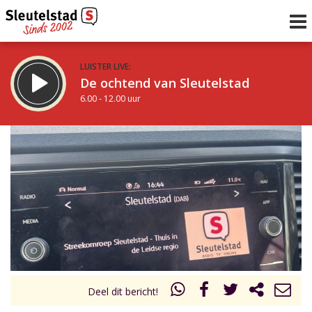
LUISTER LIVE:
De ochtend van Sleutelstad
6.00 - 12.00 uur
STRAKS:
De middag van Sleutelstad
12.00 - 18.00 uur
uur 1 van 0
Vorig uur
Volgend uur
Inklappen
Deel dit bericht!