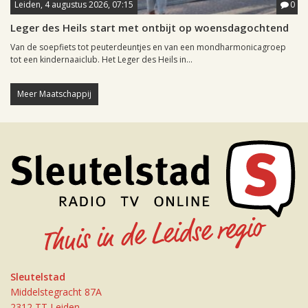
Leiden, 4 augustus 2026, 07:15
0
Leger des Heils start met ontbijt op woensdagochtend
Van de soepfiets tot peuterdeuntjes en van een mondharmonicagroep
tot een kindernaaiclub. Het Leger des Heils in...
Meer Maatschappij
Sleutelstad
Middelstegracht 87A
2312 TT Leiden