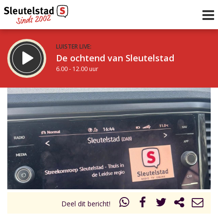
LUISTER LIVE:
De ochtend van Sleutelstad
6.00 - 12.00 uur
STRAKS:
De middag van Sleutelstad
12.00 - 17.00 uur
uur 1 van 0
Vorig uur
Volgend uur
Inklappen
Deel dit bericht!