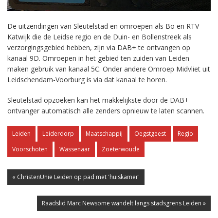
De uitzendingen van Sleutelstad en omroepen als Bo en RTV
Katwijk die de Leidse regio en de Duin- en Bollenstreek als
verzorgingsgebied hebben, zijn via DAB+ te ontvangen op
kanaal 9D. Omroepen in het gebied ten zuiden van Leiden
maken gebruik van kanaal 5C. Onder andere Omroep Midvliet uit
Leidschendam-Voorburg is via dat kanaal te horen.
Sleutelstad opzoeken kan het makkelijkste door de DAB+
ontvanger automatisch alle zenders opnieuw te laten scannen.
Leiden
Leiderdorp
Maatschappij
Oegstgeest
Regio
Voorschoten
Wassenaar
Zoeterwoude
« ChristenUnie Leiden op pad met 'huiskamer'
Raadslid Marc Newsome wandelt langs stadsgrens Leiden »