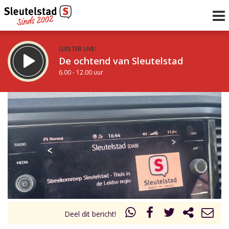
LUISTER LIVE:
De ochtend van Sleutelstad
6.00 - 12.00 uur
STRAKS:
De middag van Sleutelstad
12.00 - 18.00 uur
uur 1 van 0
Vorig uur
Volgend uur
Inklappen
Deel dit bericht!