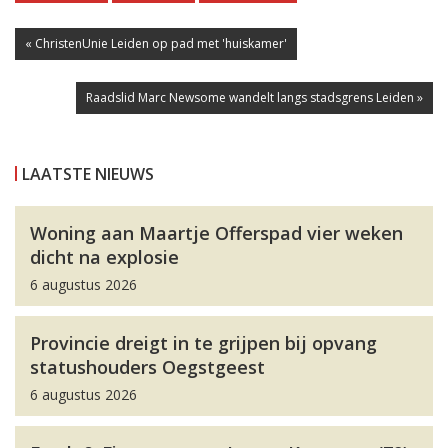
« ChristenUnie Leiden op pad met 'huiskamer'
Raadslid Marc Newsome wandelt langs stadsgrens Leiden »
LAATSTE NIEUWS
Woning aan Maartje Offerspad vier weken
dicht na explosie
6 augustus 2026
Provincie dreigt in te grijpen bij opvang
statushouders Oegstgeest
6 augustus 2026