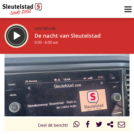
LUISTER LIVE:
De nacht van Sleutelstad
0.00 - 6.00 uur
STRAKS:
De ochtend van Sleutelstad
6.00 - 12.00 uur
uur 1 van 0
Vorig uur
Volgend uur
Inklappen
Deel dit bericht!