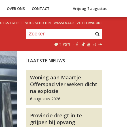
S
OVER ONS
CONTACT
Vrijdag 7 augustus
OEGSTGEEST
·
VOORSCHOTEN
·
WASSENAAR
·
ZOETERWOUDE
TIPS?!
·
Je luistert nu naar
uur 1 van 0
LAATSTE NIEUWS
«
Vorig uur
Volgend uur
»
Woning aan Maartje
Offerspad vier weken dicht
na explosie
6 augustus 2026
Provincie dreigt in te
grijpen bij opvang