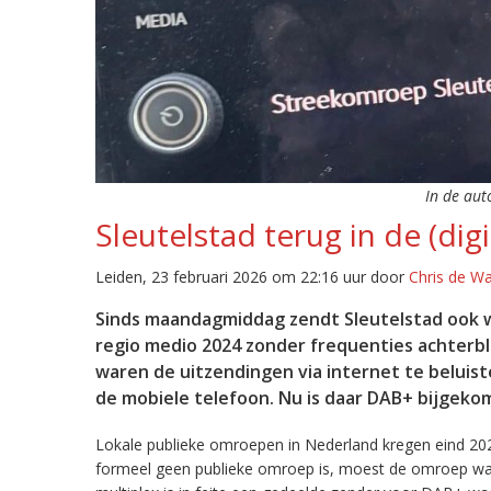
In de aut
Sleutelstad terug in de (digi
Leiden, 23 februari 2026 om 22:16 uur door
Chris de W
Sinds maandagmiddag zendt Sleutelstad ook w
regio medio 2024 zonder frequenties achterb
waren de uitzendingen via internet te beluist
de mobiele telefoon. Nu is daar DAB+ bijgeko
Lokale publieke omroepen in Nederland kregen eind 20
formeel geen publieke omroep is, moest de omroep wacht