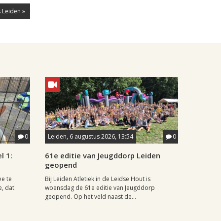
 Leiden »
0
Leiden, 6 augustus 2026, 13:54
0
l 1:
61e editie van Jeugddorp Leiden
geopend
ee te
Bij Leiden Atletiek in de Leidse Hout is
e, dat
woensdag de 61e editie van Jeugddorp
geopend. Op het veld naast de...