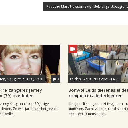
Raadslid Marc Newsome wandelt langs stadsgrens
en, 6 augustus 2026, 18:05
0
Leiden, 6 augustus 2026, 14:35
Fire-zangeres Jerney
Bomvol Leids dierenasiel dee
 (79) overleden
konijnen in allerlei kleuren
erney Kaagman is op 79-jarige
Konijnen lijken gemaakt te zijn om m
erleden. Ze was jarenlang het gezicht
knuffelen. Zacht velletje, rond staartj
esvolle...
aandoenlijk neusje dat...