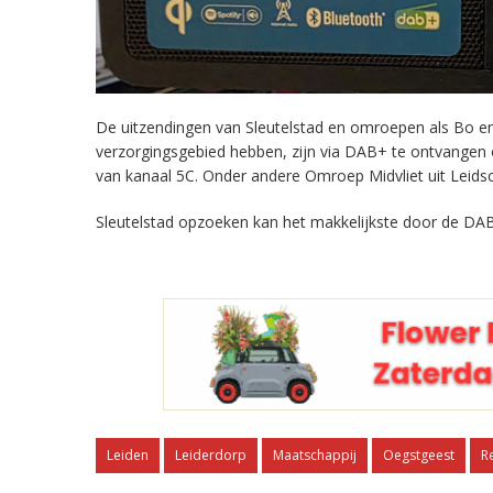
De uitzendingen van Sleutelstad en omroepen als Bo en 
verzorgingsgebied hebben, zijn via DAB+ te ontvangen
van kanaal 5C. Onder andere Omroep Midvliet uit Leids
Sleutelstad opzoeken kan het makkelijkste door de DAB
Leiden
Leiderdorp
Maatschappij
Oegstgeest
R