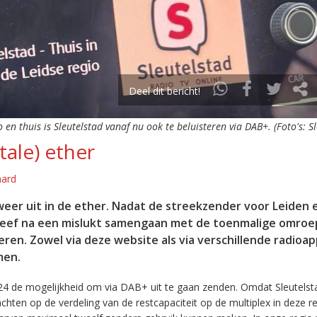
Deel dit bericht!
o en thuis is Sleutelstad vanaf nu ook te beluisteren via DAB+. (Foto's: S
tale) ether
aard
eer uit in de ether. Nadat de streekzender voor Leiden 
leef na een mislukt samengaan met de toenmalige omroep
eren. Zowel via deze website als via verschillende radioa
men.
24 de mogelijkheid om via DAB+ uit te gaan zenden. Omdat Sleutelst
en op de verdeling van de restcapaciteit op de multiplex in deze re