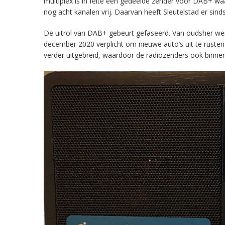
multiplex is in feite een gedeelde zender voor DAB+ w
nog acht kanalen vrij. Daarvan heeft Sleutelstad er sind
De uitrol van DAB+ gebeurt gefaseerd. Van oudsher werd 
december 2020 verplicht om nieuwe auto’s uit te rust
verder uitgebreid, waardoor de radiozenders ook binnens