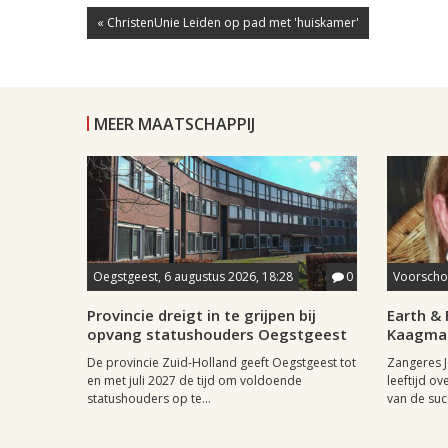
« ChristenUnie Leiden op pad met 'huiskamer'
MEER MAATSCHAPPIJ
Oegstgeest, 6 augustus 2026, 18:28
0
Voorschot
Provincie dreigt in te grijpen bij
Earth & 
opvang statushouders Oegstgeest
Kaagman
De provincie Zuid-Holland geeft Oegstgeest tot
Zangeres J
en met juli 2027 de tijd om voldoende
leeftijd ov
statushouders op te...
van de succ