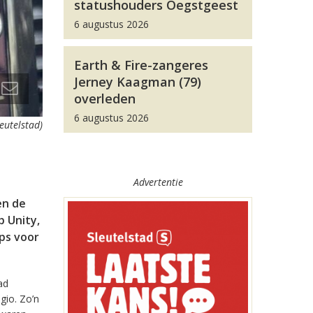
statushouders Oegstgeest
6 augustus 2026
Earth & Fire-zangeres
Jerney Kaagman (79)
overleden
6 augustus 2026
leutelstad)
Advertentie
en de
 Unity,
pps voor
ad
gio. Zo’n