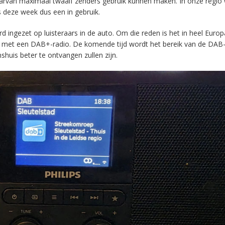
aarvan maximaal twaalf zenders gebruik kunnen maken. In onze regio
s deze week dus een in gebruik.
ingezet op luisteraars in de auto. Om die reden is het in heel Europ
en met een DAB+-radio. De komende tijd wordt het bereik van de DAB
huis beter te ontvangen zullen zijn.