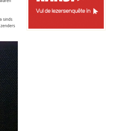
 waren
a sinds
-zenders