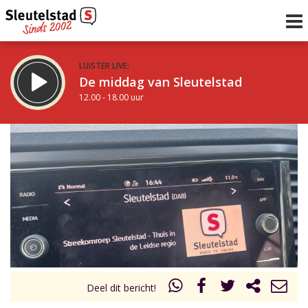
LUISTER LIVE:
De middag van Sleutelstad
12.00 - 18.00 uur
STRAKS:
De avond van Sleutelstad
18.00 - 19.00 uur
uur 1 van 0
Vorig uur
Volgend uur
Inklappen
Deel dit bericht!