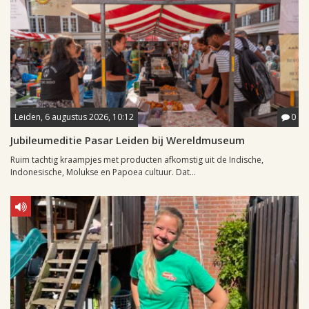
Leiden, 6 augustus 2026, 10:12
0
Jubileumeditie Pasar Leiden bij Wereldmuseum
Ruim tachtig kraampjes met producten afkomstig uit de Indische,
Indonesische, Molukse en Papoea cultuur. Dat...