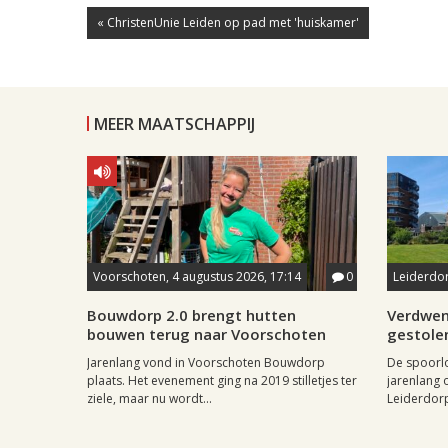
« ChristenUnie Leiden op pad met 'huiskamer'
MEER MAATSCHAPPIJ
Voorschoten, 4 augustus 2026, 17:14
0
Leiderdor
Bouwdorp 2.0 brengt hutten
Verdwen
bouwen terug naar Voorschoten
gestole
Jarenlang vond in Voorschoten Bouwdorp
De spoorl
plaats. Het evenement ging na 2019 stilletjes ter
jarenlang 
ziele, maar nu wordt...
Leiderdorp 