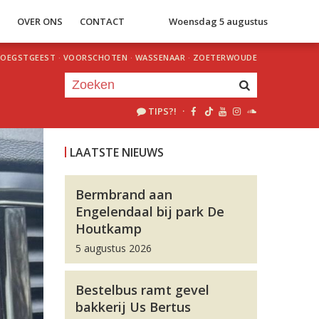
S
OVER ONS
CONTACT
Woensdag 5 augustus
OEGSTGEEST
·
VOORSCHOTEN
·
WASSENAAR
·
ZOETERWOUDE
TIPS?!
·
Je luistert nu naar
uur 1 van 0
LAATSTE NIEUWS
«
Vorig uur
Volgend uur
»
Bermbrand aan
Engelendaal bij park De
Houtkamp
5 augustus 2026
Bestelbus ramt gevel
bakkerij Us Bertus