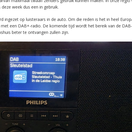
aarvan maximaal twaalf zenders gebruik kunnen maken. In onze regio
s deze week dus een in gebruik.
ingezet op luisteraars in de auto. Om die reden is het in heel Europ
en met een DAB+-radio. De komende tijd wordt het bereik van de DAB
huis beter te ontvangen zullen zijn.