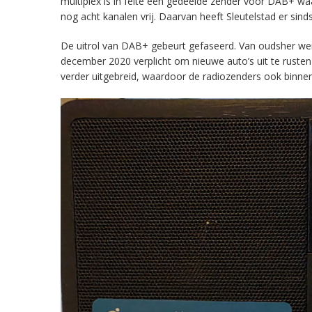
multiplex is in feite een gedeelde zender voor DAB+ w
nog acht kanalen vrij. Daarvan heeft Sleutelstad er sind
De uitrol van DAB+ gebeurt gefaseerd. Van oudsher werd 
december 2020 verplicht om nieuwe auto’s uit te rust
verder uitgebreid, waardoor de radiozenders ook binnens