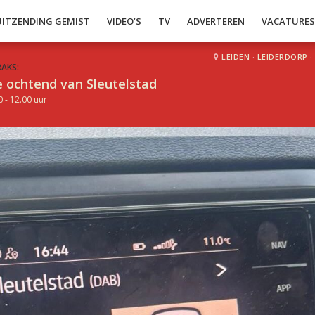
UITZENDING GEMIST
VIDEO’S
TV
ADVERTEREN
VACATURE
LEIDEN
·
LEIDERDORP
·
RAKS:
 ochtend van Sleutelstad
0 - 12.00 uur