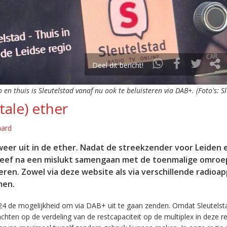
Deel dit bericht!
o en thuis is Sleutelstad vanaf nu ook te beluisteren via DAB+. (Foto's: S
tale) ether
aard
eer uit in de ether. Nadat de streekzender voor Leiden 
leef na een mislukt samengaan met de toenmalige omroep
eren. Zowel via deze website als via verschillende radioa
men.
24 de mogelijkheid om via DAB+ uit te gaan zenden. Omdat Sleutelst
en op de verdeling van de restcapaciteit op de multiplex in deze re