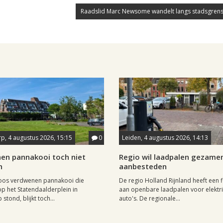
Raadslid Marc Newsome wandelt langs stadsgrens
p, 4 augustus 2026, 15:15
0
Leiden, 4 augustus 2026, 14:13
en pannakooi toch niet
Regio wil laadpalen gezamen
n
aanbesteden
oos verdwenen pannakooi die
De regio Holland Rijnland heeft een fl
op het Statendaalderplein in
aan openbare laadpalen voor elektr
stond, blijkt toch...
auto's. De regionale...