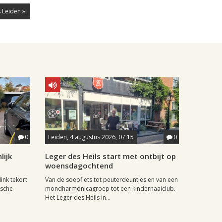
 Leiden »
0
Leiden, 4 augustus 2026, 07:15
0
lijk
Leger des Heils start met ontbijt op
woensdagochtend
ink tekort
Van de soepfiets tot peuterdeuntjes en van een
ische
mondharmonicagroep tot een kindernaaiclub.
Het Leger des Heils in...