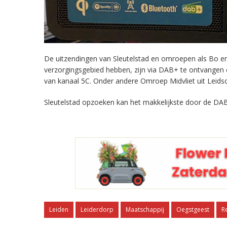
De uitzendingen van Sleutelstad en omroepen als Bo en 
verzorgingsgebied hebben, zijn via DAB+ te ontvangen
van kanaal 5C. Onder andere Omroep Midvliet uit Leids
Sleutelstad opzoeken kan het makkelijkste door de DAB
Leiden
Leiderdorp
Maatschappij
Oegstgeest
R