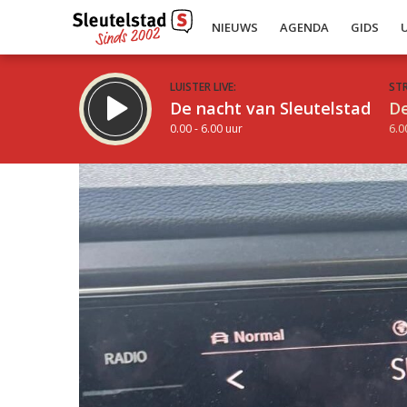
NIEUWS
AGENDA
GIDS
LUISTER LIVE:
ST
De nacht van Sleutelstad
De
0.00 - 6.00 uur
6.0
Inklappen