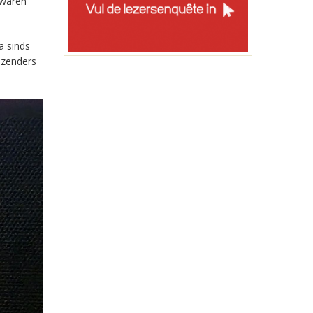
 waren
a sinds
-zenders