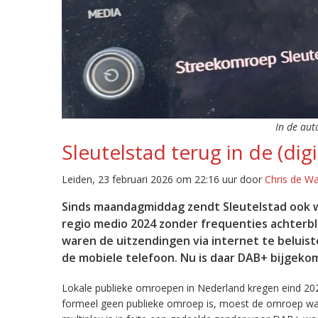
In de aut
Sleutelstad terug in de (digi
Leiden, 23 februari 2026 om 22:16 uur door
Chris de W
Sinds maandagmiddag zendt Sleutelstad ook w
regio medio 2024 zonder frequenties achterb
waren de uitzendingen via internet te beluist
de mobiele telefoon. Nu is daar DAB+ bijgeko
Lokale publieke omroepen in Nederland kregen eind 20
formeel geen publieke omroep is, moest de omroep wacht