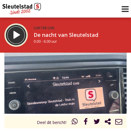
LUISTER LIVE:
De nacht van Sleutelstad
0.00 - 6.00 uur
STRAKS:
De ochtend van Sleutelstad
6.00 - 12.00 uur
uur 1 van 0
Vorig uur
Volgend uur
Inklappen
Deel dit bericht!