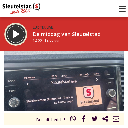
LUISTER LIVE:
De middag van Sleutelstad
12.00 - 18.00 uur
STRAKS:
De avond van Sleutelstad
18.00 - 19.00 uur
uur 1 van 0
Vorig uur
Volgend uur
Inklappen
Deel dit bericht!