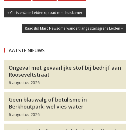
« ChristenUnie Leiden op pad met 'huiskamer'
Raadslid Marc Newsome wandelt langs stadsgrens Leiden »
LAATSTE NIEUWS
Ongeval met gevaarlijke stof bij bedrijf aan
Rooseveltstraat
6 augustus 2026
Geen blauwalg of botulisme in
Berkhoutpark: wel vies water
6 augustus 2026