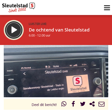
LUISTER LIVE:
De ochtend van Sleutelstad
6.00 - 12.00 uur
STRAKS:
De middag van Sleutelstad
12.00 - 18.00 uur
uur 1 van 0
Vorig uur
Volgend uur
Inklappen
Deel dit bericht!