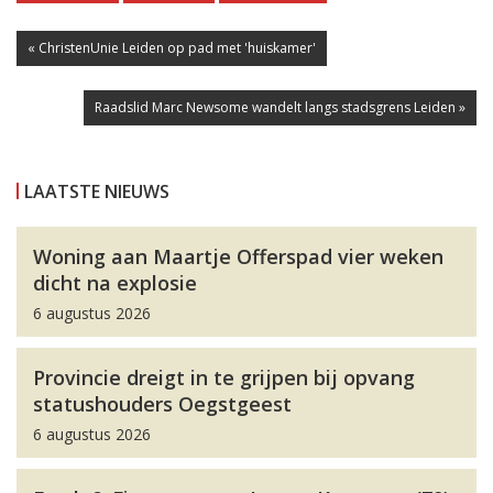
« ChristenUnie Leiden op pad met 'huiskamer'
Raadslid Marc Newsome wandelt langs stadsgrens Leiden »
LAATSTE NIEUWS
Woning aan Maartje Offerspad vier weken
dicht na explosie
6 augustus 2026
Provincie dreigt in te grijpen bij opvang
statushouders Oegstgeest
6 augustus 2026