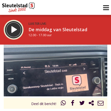
LUISTER LIVE:
De middag van Sleutelstad
12.00 - 17.00 uur
STRAKS:
Sleutelstad 30
17.00 - 19.00 uur
uur 1 van 0
Vorig uur
Volgend uur
Inklappen
Deel dit bericht!