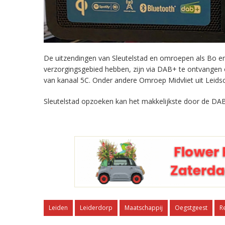
De uitzendingen van Sleutelstad en omroepen als Bo en 
verzorgingsgebied hebben, zijn via DAB+ te ontvangen
van kanaal 5C. Onder andere Omroep Midvliet uit Leids
Sleutelstad opzoeken kan het makkelijkste door de DAB
Leiden
Leiderdorp
Maatschappij
Oegstgeest
R