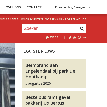
S
OVER ONS
CONTACT
Donderdag 6 augustus
OEGSTGEEST
·
VOORSCHOTEN
·
WASSENAAR
·
ZOETERWOUDE
TIPS?!
·
Je luistert nu naar
uur 1 van 0
LAATSTE NIEUWS
«
Vorig uur
Volgend uur
»
Bermbrand aan
Engelendaal bij park De
Houtkamp
5 augustus 2026
Bestelbus ramt gevel
bakkerij Us Bertus