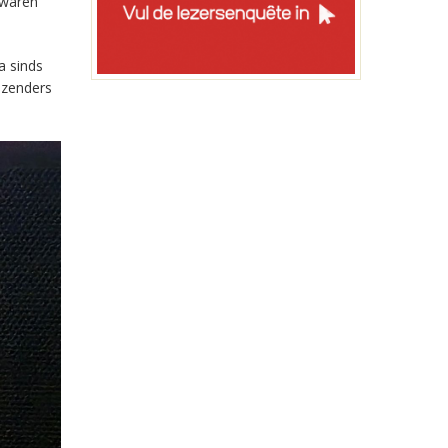
 waren
a sinds
-zenders