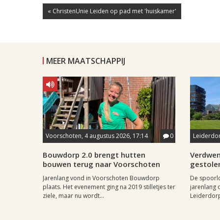
« ChristenUnie Leiden op pad met 'huiskamer'
MEER MAATSCHAPPIJ
Voorschoten, 4 augustus 2026, 17:14
0
Leiderdor
Bouwdorp 2.0 brengt hutten
Verdwen
bouwen terug naar Voorschoten
gestole
Jarenlang vond in Voorschoten Bouwdorp
De spoorl
plaats. Het evenement ging na 2019 stilletjes ter
jarenlang 
ziele, maar nu wordt...
Leiderdorp 