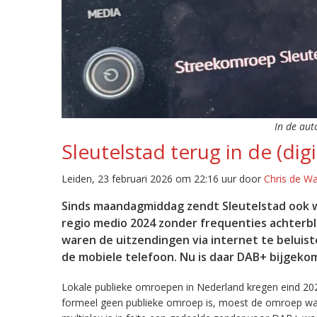
In de aut
Sleutelstad terug in de (digi
Leiden, 23 februari 2026 om 22:16 uur door
Chris de W
Sinds maandagmiddag zendt Sleutelstad ook w
regio medio 2024 zonder frequenties achterb
waren de uitzendingen via internet te beluist
de mobiele telefoon. Nu is daar DAB+ bijgeko
Lokale publieke omroepen in Nederland kregen eind 20
formeel geen publieke omroep is, moest de omroep wacht