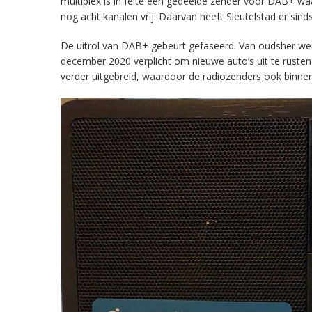
multiplex is in feite een gedeelde zender voor DAB+ w
nog acht kanalen vrij. Daarvan heeft Sleutelstad er sind
De uitrol van DAB+ gebeurt gefaseerd. Van oudsher werd 
december 2020 verplicht om nieuwe auto’s uit te rust
verder uitgebreid, waardoor de radiozenders ook binnens