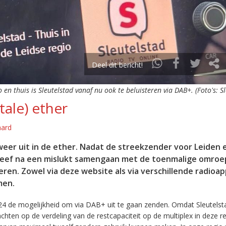
Deel dit bericht!
o en thuis is Sleutelstad vanaf nu ook te beluisteren via DAB+. (Foto's: S
tale) ether
aard
eer uit in de ether. Nadat de streekzender voor Leiden 
leef na een mislukt samengaan met de toenmalige omroep
eren. Zowel via deze website als via verschillende radioa
men.
24 de mogelijkheid om via DAB+ uit te gaan zenden. Omdat Sleutelst
en op de verdeling van de restcapaciteit op de multiplex in deze re