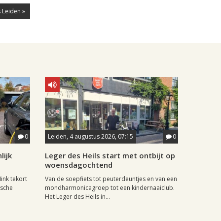
 Leiden »
0
Leiden, 4 augustus 2026, 07:15
0
lijk
Leger des Heils start met ontbijt op
woensdagochtend
ink tekort
Van de soepfiets tot peuterdeuntjes en van een
ische
mondharmonicagroep tot een kindernaaiclub.
Het Leger des Heils in...