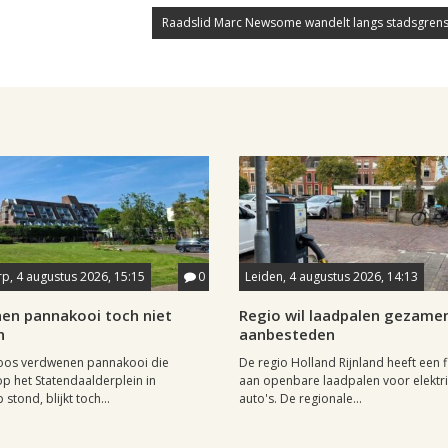
Raadslid Marc Newsome wandelt langs stadsgrens
p, 4 augustus 2026, 15:15
0
Leiden, 4 augustus 2026, 14:13
en pannakooi toch niet
Regio wil laadpalen gezamen
n
aanbesteden
oos verdwenen pannakooi die
De regio Holland Rijnland heeft een fl
op het Statendaalderplein in
aan openbare laadpalen voor elektr
stond, blijkt toch...
auto's. De regionale...