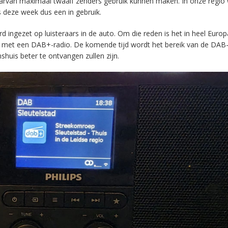
aarvan maximaal twaalf zenders gebruik kunnen maken. In onze regio
s deze week dus een in gebruik.
ingezet op luisteraars in de auto. Om die reden is het in heel Europ
en met een DAB+-radio. De komende tijd wordt het bereik van de DAB
huis beter te ontvangen zullen zijn.