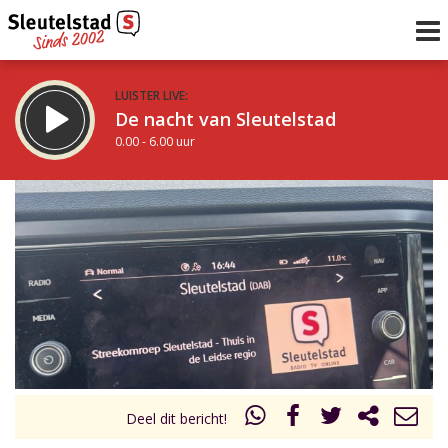
LUISTER LIVE:
De nacht van Sleutelstad
0.00 - 6.00 uur
STRAKS:
De ochtend van Sleutelstad
6.00 - 12.00 uur
uur 1 van 0
Vorig uur
Volgend uur
Inklappen
Deel dit bericht!