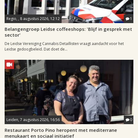
Regio, , 8 augustus 2026, 12:12
1
Belangengroep Leidse coffeeshops: 'Blijf in gesprek met
sector'
De Leidse Vereniging Cannabis Detaillisten vraagt aandacht voor het
Leidse gedoogbeleid. Dat doet de...
Leiden, 7 augustus 2026, 16:56
0
Restaurant Porto Pino heropent met mediterrane
menukaart en sociaal initiatief