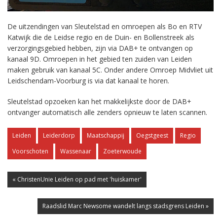
De uitzendingen van Sleutelstad en omroepen als Bo en RTV
Katwijk die de Leidse regio en de Duin- en Bollenstreek als
verzorgingsgebied hebben, zijn via DAB+ te ontvangen op
kanaal 9D. Omroepen in het gebied ten zuiden van Leiden
maken gebruik van kanaal 5C. Onder andere Omroep Midvliet uit
Leidschendam-Voorburg is via dat kanaal te horen.
Sleutelstad opzoeken kan het makkelijkste door de DAB+
ontvanger automatisch alle zenders opnieuw te laten scannen.
Leiden
Leiderdorp
Maatschappij
Oegstgeest
Regio
Voorschoten
Wassenaar
Zoeterwoude
« ChristenUnie Leiden op pad met 'huiskamer'
Raadslid Marc Newsome wandelt langs stadsgrens Leiden »