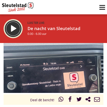
LUISTER LIVE:
De nacht van Sleutelstad
0.00 - 6.00 uur
STRAKS:
De ochtend van Sleutelstad
6.00 - 12.00 uur
uur 1 van 0
Vorig uur
Volgend uur
Inklappen
Deel dit bericht!