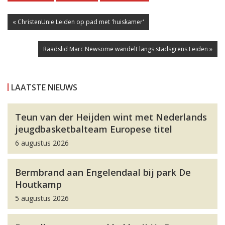
« ChristenUnie Leiden op pad met 'huiskamer'
Raadslid Marc Newsome wandelt langs stadsgrens Leiden »
LAATSTE NIEUWS
Teun van der Heijden wint met Nederlands
jeugdbasketbalteam Europese titel
6 augustus 2026
Bermbrand aan Engelendaal bij park De
Houtkamp
5 augustus 2026