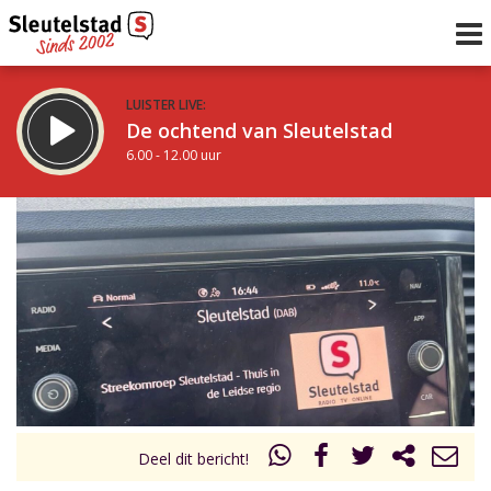
LUISTER LIVE:
De ochtend van Sleutelstad
6.00 - 12.00 uur
STRAKS:
De middag van Sleutelstad
12.00 - 18.00 uur
uur 1 van 0
Vorig uur
Volgend uur
Inklappen
Deel dit bericht!