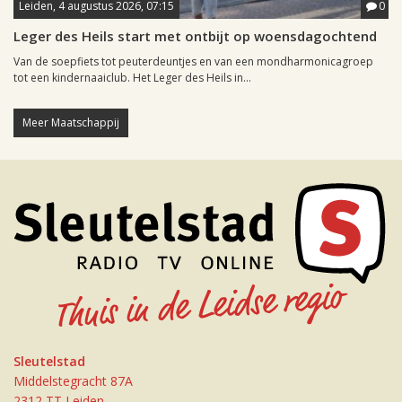
Leiden, 4 augustus 2026, 07:15
0
Leger des Heils start met ontbijt op woensdagochtend
Van de soepfiets tot peuterdeuntjes en van een mondharmonicagroep
tot een kindernaaiclub. Het Leger des Heils in...
Meer Maatschappij
Sleutelstad
Middelstegracht 87A
2312 TT Leiden