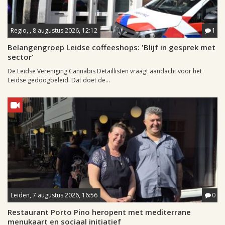
Regio, , 8 augustus 2026, 12:12
1
Belangengroep Leidse coffeeshops: 'Blijf in gesprek met
sector'
De Leidse Vereniging Cannabis Detaillisten vraagt aandacht voor het
Leidse gedoogbeleid. Dat doet de...
Leiden, 7 augustus 2026, 16:56
0
Restaurant Porto Pino heropent met mediterrane
menukaart en sociaal initiatief