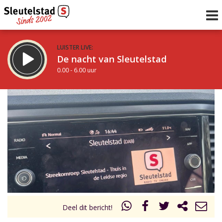
LUISTER LIVE:
De nacht van Sleutelstad
0.00 - 6.00 uur
STRAKS:
De ochtend van Sleutelstad
6.00 - 12.00 uur
uur 1 van 0
Vorig uur
Volgend uur
Inklappen
Deel dit bericht!