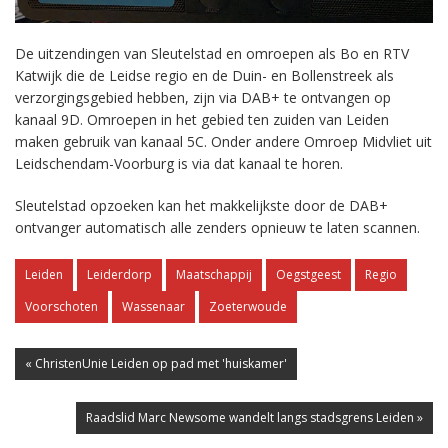
De uitzendingen van Sleutelstad en omroepen als Bo en RTV
Katwijk die de Leidse regio en de Duin- en Bollenstreek als
verzorgingsgebied hebben, zijn via DAB+ te ontvangen op
kanaal 9D. Omroepen in het gebied ten zuiden van Leiden
maken gebruik van kanaal 5C. Onder andere Omroep Midvliet uit
Leidschendam-Voorburg is via dat kanaal te horen.
Sleutelstad opzoeken kan het makkelijkste door de DAB+
ontvanger automatisch alle zenders opnieuw te laten scannen.
Leiden
Leiderdorp
Maatschappij
Oegstgeest
Regio
Voorschoten
Wassenaar
Zoeterwoude
« ChristenUnie Leiden op pad met 'huiskamer'
Raadslid Marc Newsome wandelt langs stadsgrens Leiden »