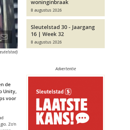
woninginbraak
8 augustus 2026
Sleutelstad 30 - Jaargang
16 | Week 32
8 augustus 2026
leutelstad)
Advertentie
en de
 Unity,
pps voor
ad
gio. Zo’n