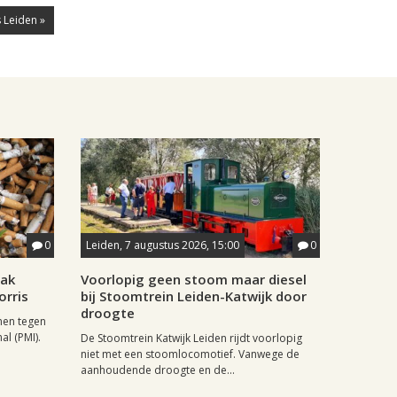
 Leiden »
0
Leiden, 7 augustus 2026, 15:00
0
aak
Voorlopig geen stoom maar diesel
orris
bij Stoomtrein Leiden-Katwijk door
droogte
nen tegen
al (PMI).
De Stoomtrein Katwijk Leiden rijdt voorlopig
niet met een stoomlocomotief. Vanwege de
aanhoudende droogte en de...