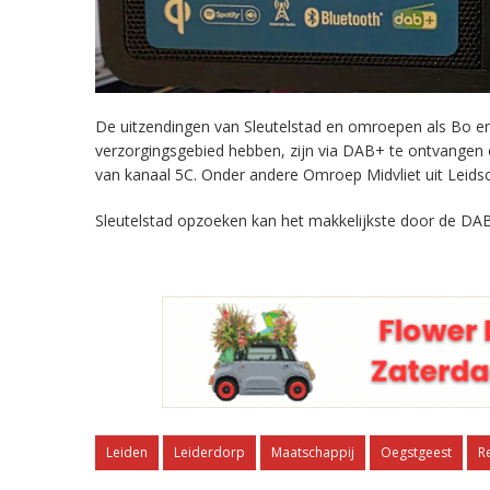
De uitzendingen van Sleutelstad en omroepen als Bo en 
verzorgingsgebied hebben, zijn via DAB+ te ontvangen
van kanaal 5C. Onder andere Omroep Midvliet uit Leids
Sleutelstad opzoeken kan het makkelijkste door de DAB
Leiden
Leiderdorp
Maatschappij
Oegstgeest
R