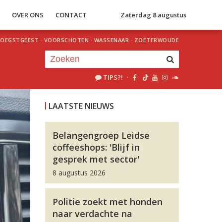
S
OVER ONS
CONTACT
Zaterdag 8 augustus
OEGSTGEEST
·
VOORSCHOTEN
·
WASSENAAR
·
ZOETERWOUDE
TIPS?!
·
Je luistert nu naar
uur 1 van 0
LAATSTE NIEUWS
«
Vorig uur
Volgend uur
»
Belangengroep Leidse
coffeeshops: 'Blijf in
gesprek met sector'
8 augustus 2026
Politie zoekt met honden
naar verdachte na