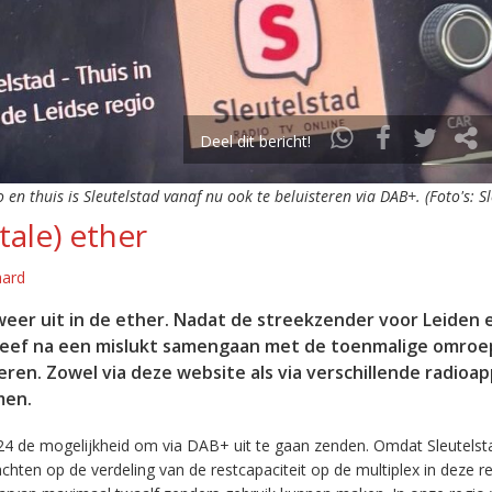
Deel dit bericht!
o en thuis is Sleutelstad vanaf nu ook te beluisteren via DAB+. (Foto's: S
tale) ether
aard
eer uit in de ether. Nadat de streekzender voor Leiden 
leef na een mislukt samengaan met de toenmalige omroep
eren. Zowel via deze website als via verschillende radioa
men.
24 de mogelijkheid om via DAB+ uit te gaan zenden. Omdat Sleutelst
en op de verdeling van de restcapaciteit op de multiplex in deze re