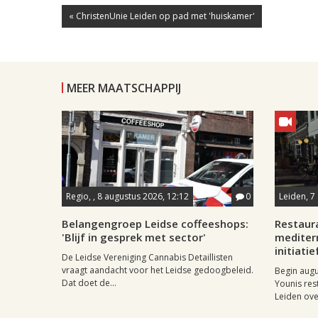
« ChristenUnie Leiden op pad met 'huiskamer'
MEER MAATSCHAPPIJ
Regio, , 8 augustus 2026, 12:12
0
Leiden, 7
Belangengroep Leidse coffeeshops:
Restaur
'Blijf in gesprek met sector'
mediter
initiatie
De Leidse Vereniging Cannabis Detaillisten
vraagt aandacht voor het Leidse gedoogbeleid.
Begin aug
Dat doet de...
Younis res
Leiden ove