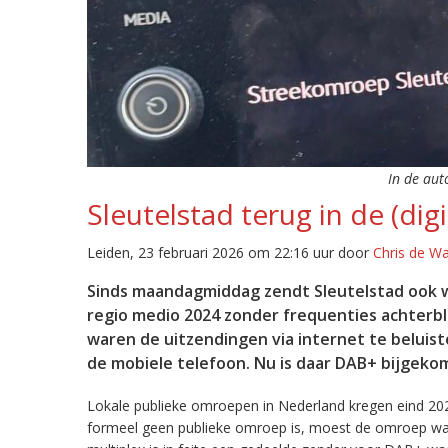
In de aut
Sleutelstad terug in de (digi
Leiden, 23 februari 2026 om 22:16 uur door
Chris de W
Sinds maandagmiddag zendt Sleutelstad ook w
regio medio 2024 zonder frequenties achterb
waren de uitzendingen via internet te beluist
de mobiele telefoon. Nu is daar DAB+ bijgeko
Lokale publieke omroepen in Nederland kregen eind 20
formeel geen publieke omroep is, moest de omroep wacht