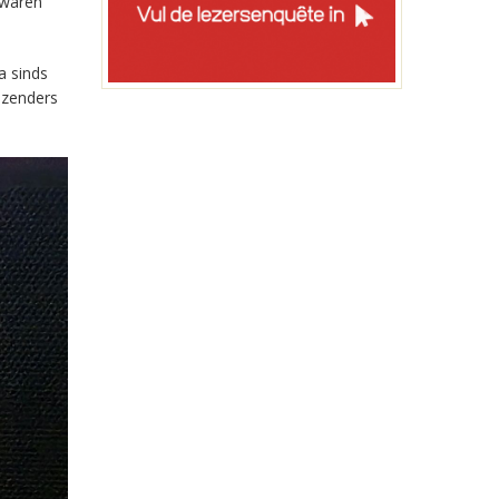
 waren
a sinds
-zenders