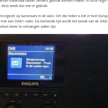
aarvan maximaal twaalf zenders gebruik kunnen maken. In onze regio
s deze week dus een in gebruik.
ingezet op luisteraars in de auto. Om die reden is het in heel Europ
en met een DAB+-radio. De komende tijd wordt het bereik van de DAB
huis beter te ontvangen zullen zijn.