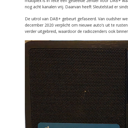
multiplex is in feite een gedeelde zender voor DAB+ w
nog acht kanalen vrij. Daarvan heeft Sleutelstad er sind
De uitrol van DAB+ gebeurt gefaseerd. Van oudsher werd 
december 2020 verplicht om nieuwe auto’s uit te rust
verder uitgebreid, waardoor de radiozenders ook binnens