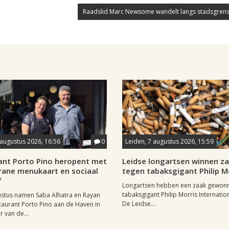
Raadslid Marc Newsome wandelt langs stadsgrens
 augustus 2026, 16:56
0
Leiden, 7 augustus 2026, 15:59
ant Porto Pino heropent met
Leidse longartsen winnen z
rane menukaart en sociaal
tegen tabaksgigant Philip M
f
Longartsen hebben een zaak gewon
tabaksgigant Philip Morris Internation
ustus namen Saba Alhatra en Rayan
De Leidse...
taurant Porto Pino aan de Haven in
r van de...