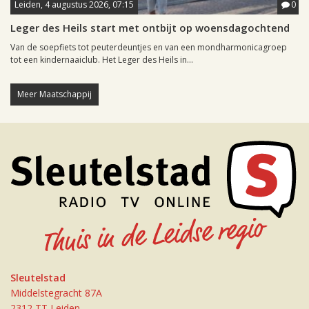
Leiden, 4 augustus 2026, 07:15
0
Leger des Heils start met ontbijt op woensdagochtend
Van de soepfiets tot peuterdeuntjes en van een mondharmonicagroep
tot een kindernaaiclub. Het Leger des Heils in...
Meer Maatschappij
Sleutelstad
Middelstegracht 87A
2312 TT Leiden