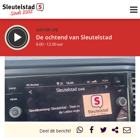
LUISTER LIVE:
De ochtend van Sleutelstad
6.00 - 12.00 uur
STRAKS:
De middag van Sleutelstad
12.00 - 18.00 uur
uur 1 van 0
Vorig uur
Volgend uur
Inklappen
Deel dit bericht!