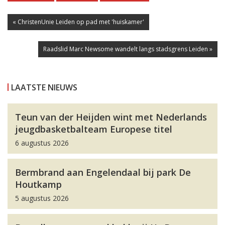
« ChristenUnie Leiden op pad met 'huiskamer'
Raadslid Marc Newsome wandelt langs stadsgrens Leiden »
LAATSTE NIEUWS
Teun van der Heijden wint met Nederlands
jeugdbasketbalteam Europese titel
6 augustus 2026
Bermbrand aan Engelendaal bij park De
Houtkamp
5 augustus 2026