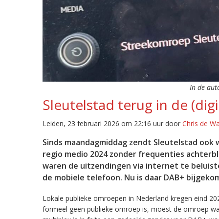
In de aut
Sleutelstad terug in de (digi
Leiden, 23 februari 2026 om 22:16 uur door
Chris de W
Sinds maandagmiddag zendt Sleutelstad ook w
regio medio 2024 zonder frequenties achterb
waren de uitzendingen via internet te beluist
de mobiele telefoon. Nu is daar DAB+ bijgeko
Lokale publieke omroepen in Nederland kregen eind 20
formeel geen publieke omroep is, moest de omroep wacht