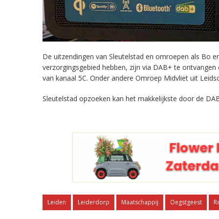
De uitzendingen van Sleutelstad en omroepen als Bo en 
verzorgingsgebied hebben, zijn via DAB+ te ontvangen
van kanaal 5C. Onder andere Omroep Midvliet uit Leids
Sleutelstad opzoeken kan het makkelijkste door de DAB
Leiden
Leiderdorp
Maatschappij
Oegstgeest
R