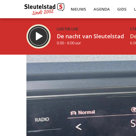
NIEUWS
AGENDA
GIDS
LUISTER LIVE:
ST
De nacht van Sleutelstad
De
0.00 - 6.00 uur
6.0
Inklappen