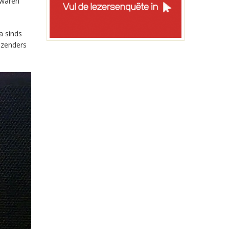
 waren
a sinds
-zenders