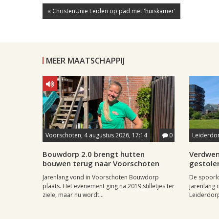
« ChristenUnie Leiden op pad met 'huiskamer'
MEER MAATSCHAPPIJ
Voorschoten, 4 augustus 2026, 17:14
0
Leiderdor
Bouwdorp 2.0 brengt hutten
Verdwen
bouwen terug naar Voorschoten
gestole
Jarenlang vond in Voorschoten Bouwdorp
De spoorl
plaats. Het evenement ging na 2019 stilletjes ter
jarenlang 
ziele, maar nu wordt...
Leiderdorp 