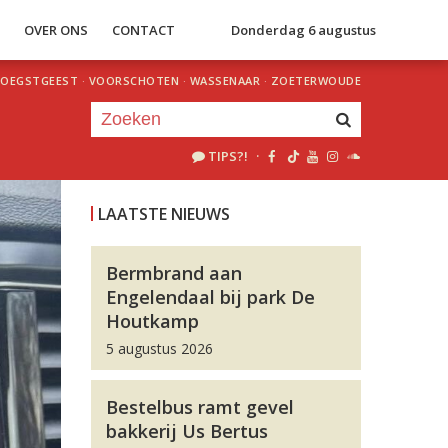
S
OVER ONS
CONTACT
Donderdag 6 augustus
OEGSTGEEST
·
VOORSCHOTEN
·
WASSENAAR
·
ZOETERWOUDE
TIPS?!
·
Je luistert nu naar
uur 1 van 0
LAATSTE NIEUWS
«
Vorig uur
Volgend uur
»
Bermbrand aan
Engelendaal bij park De
Houtkamp
5 augustus 2026
Bestelbus ramt gevel
bakkerij Us Bertus