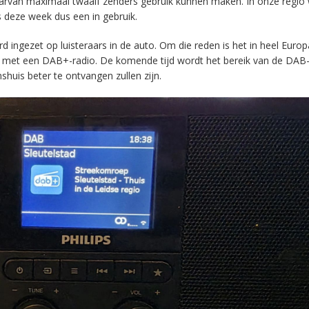
aarvan maximaal twaalf zenders gebruik kunnen maken. In onze regio
s deze week dus een in gebruik.
ingezet op luisteraars in de auto. Om die reden is het in heel Europ
en met een DAB+-radio. De komende tijd wordt het bereik van de DAB
huis beter te ontvangen zullen zijn.