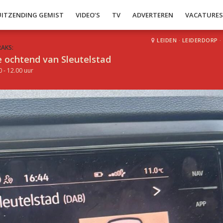
UITZENDING GEMIST
VIDEO’S
TV
ADVERTEREN
VACATURE
LEIDEN
·
LEIDERDORP
·
RAKS:
 ochtend van Sleutelstad
0 - 12.00 uur