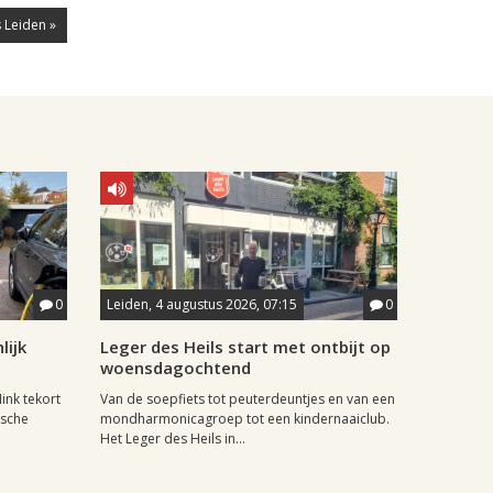
 Leiden »
0
Leiden, 4 augustus 2026, 07:15
0
lijk
Leger des Heils start met ontbijt op
woensdagochtend
ink tekort
Van de soepfiets tot peuterdeuntjes en van een
ische
mondharmonicagroep tot een kindernaaiclub.
Het Leger des Heils in...