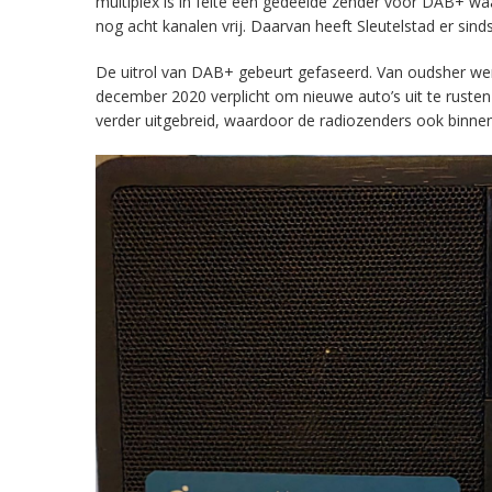
multiplex is in feite een gedeelde zender voor DAB+ w
nog acht kanalen vrij. Daarvan heeft Sleutelstad er sind
De uitrol van DAB+ gebeurt gefaseerd. Van oudsher werd 
december 2020 verplicht om nieuwe auto’s uit te rust
verder uitgebreid, waardoor de radiozenders ook binnens