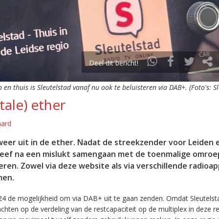
Deel dit bericht!
o en thuis is Sleutelstad vanaf nu ook te beluisteren via DAB+. (Foto's: S
tale) ether
aard
eer uit in de ether. Nadat de streekzender voor Leiden 
leef na een mislukt samengaan met de toenmalige omroep
eren. Zowel via deze website als via verschillende radioa
men.
24 de mogelijkheid om via DAB+ uit te gaan zenden. Omdat Sleutelst
en op de verdeling van de restcapaciteit op de multiplex in deze re