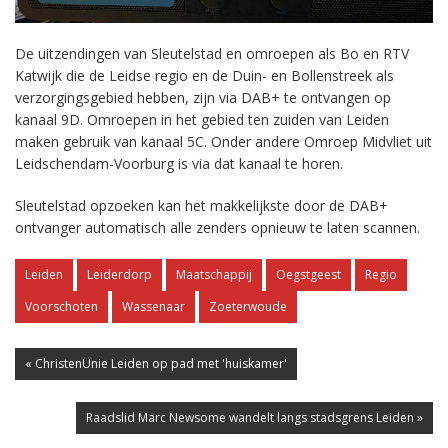
De uitzendingen van Sleutelstad en omroepen als Bo en RTV
Katwijk die de Leidse regio en de Duin- en Bollenstreek als
verzorgingsgebied hebben, zijn via DAB+ te ontvangen op
kanaal 9D. Omroepen in het gebied ten zuiden van Leiden
maken gebruik van kanaal 5C. Onder andere Omroep Midvliet uit
Leidschendam-Voorburg is via dat kanaal te horen.
Sleutelstad opzoeken kan het makkelijkste door de DAB+
ontvanger automatisch alle zenders opnieuw te laten scannen.
Leiden
Leiderdorp
Maatschappij
Oegstgeest
Regio
Voorschoten
Wassenaar
Zoeterwoude
« ChristenUnie Leiden op pad met 'huiskamer'
Raadslid Marc Newsome wandelt langs stadsgrens Leiden »