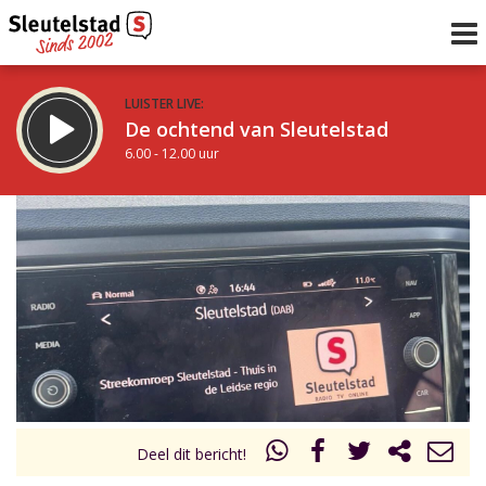
LUISTER LIVE:
De ochtend van Sleutelstad
6.00 - 12.00 uur
STRAKS:
De middag van Sleutelstad
12.00 - 19.00 uur
uur 1 van 0
Vorig uur
Volgend uur
Inklappen
Deel dit bericht!